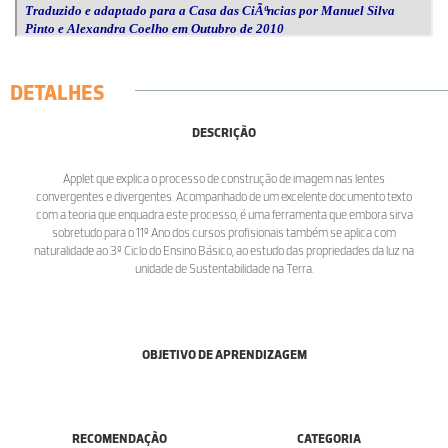
DETALHES
DESCRIÇÃO
Applet que explica o processo de construção de imagem nas lentes
convergentes e divergentes. Acompanhado de um excelente documento texto
com a teoria que enquadra este processo, é uma ferramenta que embora sirva
sobretudo para o 11º Ano dos cursos profisionais também se aplica com
naturalidade ao 3º Ciclo do Ensino Básico, ao estudo das propriedades da luz na
unidade de Sustentabilidade na Terra.
OBJETIVO DE APRENDIZAGEM
RECOMENDAÇÃO
CATEGORIA