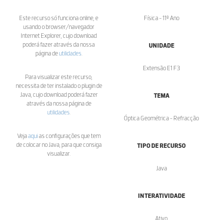
Este recurso só funciona online, e
Física - 11º Ano
usando o browser/navegador
Internet Explorer, cujo download
poderá fazer através da nossa
UNIDADE
página de
utilidades
.
Extensão E1 F3
Para visualizar este recurso,
necessita de ter instalado o plugin de
Java, cujo download poderá fazer
TEMA
através da nossa página de
utilidades
.
Óptica Geométrica - Refracção
Veja
aqui
as configurações que tem
de colocar no Java, para que consiga
TIPO DE RECURSO
visualizar.
Java
INTERATIVIDADE
Ativo