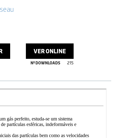
sseau
R
VER ONLINE
Nº DOWNLOADS
215