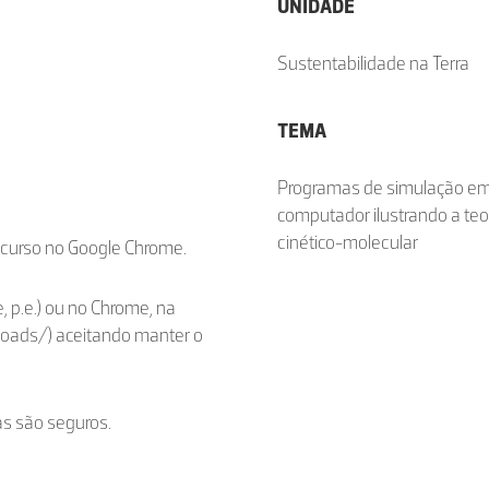
UNIDADE
Sustentabilidade na Terra
TEMA
Programas de simulação e
computador ilustrando a teo
cinético-molecular
ecurso no Google Chrome.
, p.e.) ou no Chrome, na
loads/) aceitando manter o
as são seguros.