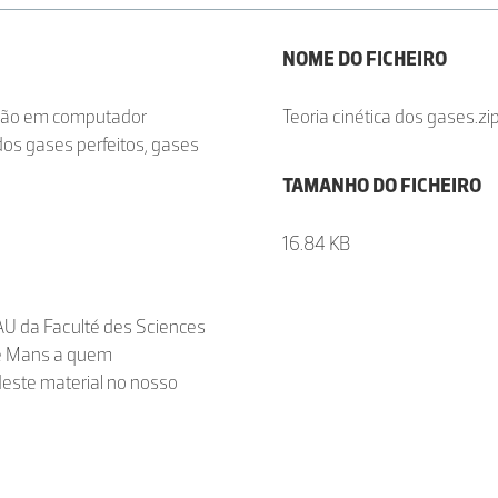
NOME DO FICHEIRO
ação em computador
Teoria cinética dos gases.zi
dos gases perfeitos, gases
TAMANHO DO FICHEIRO
16.84 KB
U da Faculté des Sciences
 Le Mans a quem
deste material no nosso