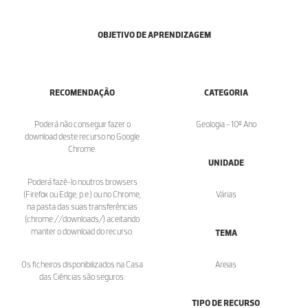
OBJETIVO DE APRENDIZAGEM
RECOMENDAÇÃO
CATEGORIA
Poderá não conseguir fazer o
Geologia - 10º Ano
download deste recurso no Google
Chrome.
UNIDADE
Poderá fazê-lo noutros browsers
(Firefox ou Edge, p.e.) ou no Chrome,
Várias
na pasta das suas transferências
(chrome://downloads/) aceitando
manter o download do recurso.
TEMA
Os ficheiros disponibilizados na Casa
Areias
das Ciências são seguros.
TIPO DE RECURSO