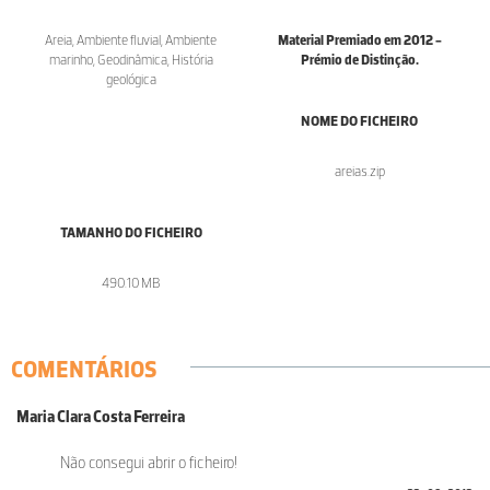
Areia, Ambiente fluvial, Ambiente
Material Premiado em 2012 -
marinho, Geodinâmica, História
Prémio de Distinção.
geológica
NOME DO FICHEIRO
areias.zip
TAMANHO DO FICHEIRO
490.10 MB
COMENTÁRIOS
Maria Clara Costa Ferreira
Não consegui abrir o ficheiro!