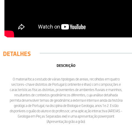
DETALHES
DESCRIÇÃO
O material foca o estudo de várias tipologias de areias, recolhidas em quatro
sectores-chave distintos de Portugal (continente e ilhas) com composições e
características físicas distintas, provenientes de ambientes fluviais e marinhos,
resultantes de contextos geodinâmicos diferentes, cuja análise detalhada
permita desenvolver temas de geodinâmica externa e interna e ainda da história
geológica de Portugal, na disciplina de Biologia e Geologia, anos 1 e 2. Estão
disponíveis o guião do aluno e do professor, uma aplicação interactiva (AREIAS -
Geologia em Peças Separadas.exe) e uma apresentação powerpoint
(Apresentação grão a grão).