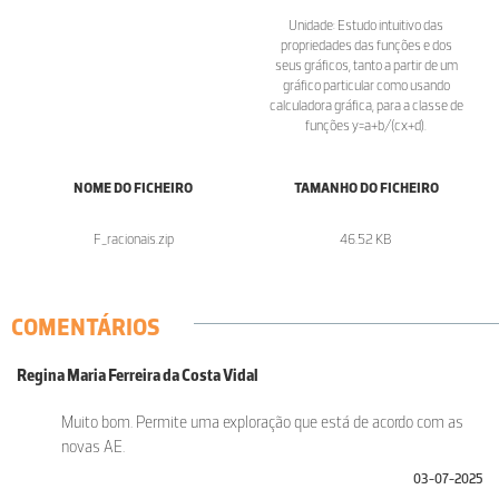
Unidade: Estudo intuitivo das
propriedades das funções e dos
seus gráficos, tanto a partir de um
gráfico particular como usando
calculadora gráfica, para a classe de
funções y=a+b/(cx+d).
NOME DO FICHEIRO
TAMANHO DO FICHEIRO
F_racionais.zip
46.52 KB
COMENTÁRIOS
Regina Maria Ferreira da Costa Vidal
Muito bom. Permite uma exploração que está de acordo com as
novas AE.
03-07-2025