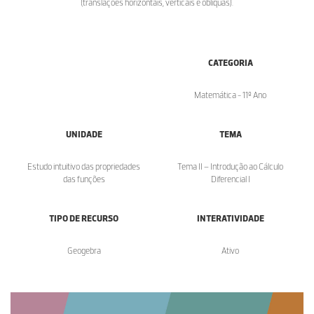
(translações horizontais, verticais e oblíquas).
CATEGORIA
Matemática - 11º Ano
UNIDADE
TEMA
Estudo intuitivo das propriedades
Tema II – Introdução ao Cálculo
das funções
Diferencial I
TIPO DE RECURSO
INTERATIVIDADE
Geogebra
Ativo