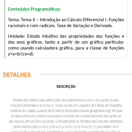
DETALHES
DESCRIÇÃO
Análise dos efeitos das alterações dos parâmetros a, b e c nos gráficos das
funções da família y=b+a/(x-c). Trata-se de um conjunto de Folhas de Trabalho
Dinâmicas criadas a partir de ficheiros GeoGebra (www.geogrebra.org), em que
se apresenta um cenário visual para o estudo do comportamento dos gráficos
de classes de funções racionais. Considerando as famílias das funções definidas
pelas expressões y=a/x; y=b+a/x; y=a/(x-c) e y=b+a/(x-c), possibilita-se a
variação de cada um dos parâmetros a, b e c de modo a serem observados os