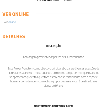
VER ONLINE
Ver
online
.
DETALHES
DESCRIÇÃO
Abordagem geral sobre aspectos de Hereditariedade.
Este Power Point tem como objectivo principal abordar as diversas questões da
Hereditariedade de um modo sucinto e ao mesmo tempo permitir que os alunos
se apercebam que estas questões estão, não só relacionadas com a espécie
humana, como também com outros grupos de seres vivos. É destinado aos
alunos do 9º ano.
OBJETIVO DE APRENDIZAGEM