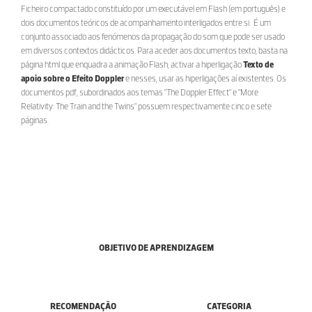
Ficheiro compactado constituído por um executável em Flash (em português) e
dois documentos teóricos de acompanhamento interligados entre si. É um
conjunto associado aos fenómenos da propagação do som que pode ser usado
em diversos contextos didácticos. Para aceder aos documentos texto, basta na
página html que enquadra a animação Flash, activar a hiperligação
Texto de
apoio sobre o Efeito Doppler
e nesses, usar as hiperligações aí existentes. Os
documentos pdf, subordinados aos temas "The Doppler Effect" e "More
Relativity: The Train and the Twins" possuem respectivamente cinco e sete
páginas.
OBJETIVO DE APRENDIZAGEM
RECOMENDAÇÃO
CATEGORIA