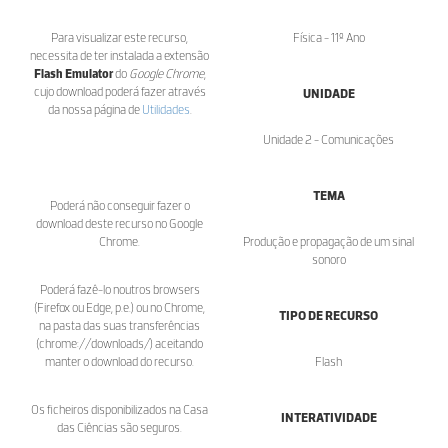
Para visualizar este recurso,
Física - 11º Ano
necessita de ter instalada a extensão
Flash Emulator
do
Google Chrome
,
cujo download poderá fazer através
UNIDADE
da nossa página de
Utilidades
.
Unidade 2 - Comunicações
TEMA
Poderá não conseguir fazer o
download deste recurso no Google
Chrome.
Produção e propagação de um sinal
sonoro
Poderá fazê-lo noutros browsers
(Firefox ou Edge, p.e.) ou no Chrome,
TIPO DE RECURSO
na pasta das suas transferências
(chrome://downloads/) aceitando
manter o download do recurso.
Flash
Os ficheiros disponibilizados na Casa
INTERATIVIDADE
das Ciências são seguros.