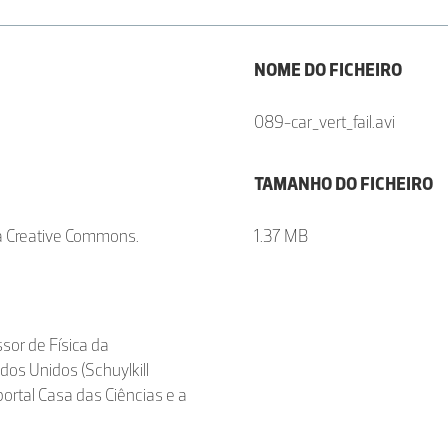
NOME DO FICHEIRO
089-car_vert_fail.avi
TAMANHO DO FICHEIRO
ça Creative Commons.
1.37 MB
ssor de Física da
dos Unidos (Schuylkill
ortal Casa das Ciências e a