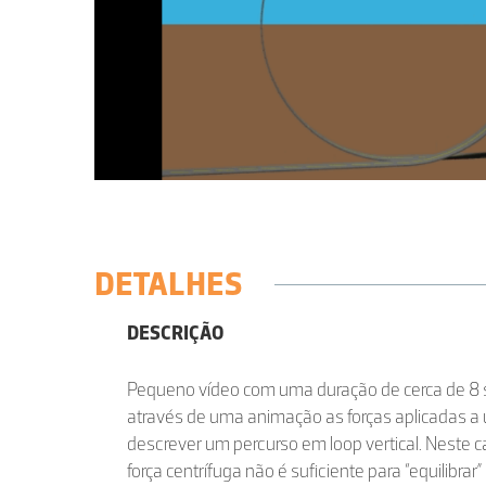
DETALHES
DESCRIÇÃO
Pequeno vídeo com uma duração de cerca de 8
através de uma animação as forças aplicadas a 
descrever um percurso em loop vertical. Neste c
força centrífuga não é suficiente para “equilibrar