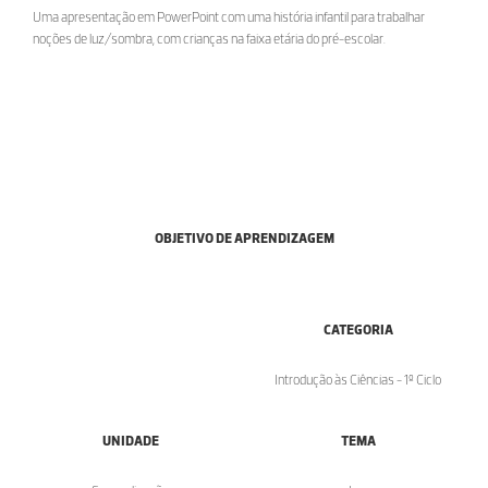
Uma apresentação em PowerPoint com uma história infantil para trabalhar
noções de luz/sombra, com crianças na faixa etária do pré-escolar.
OBJETIVO DE APRENDIZAGEM
CATEGORIA
Introdução às Ciências - 1º Ciclo
UNIDADE
TEMA