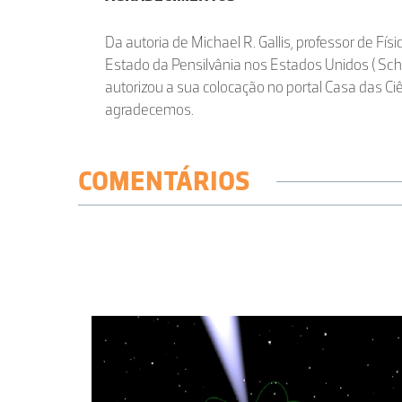
Da autoria de Michael R. Gallis, professor de Fís
Estado da Pensilvânia nos Estados Unidos ( Sch
autorizou a sua colocação no portal Casa das C
agradecemos.
COMENTÁRIOS