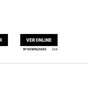
R
VER ONLINE
Nº DOWNLOADS
264