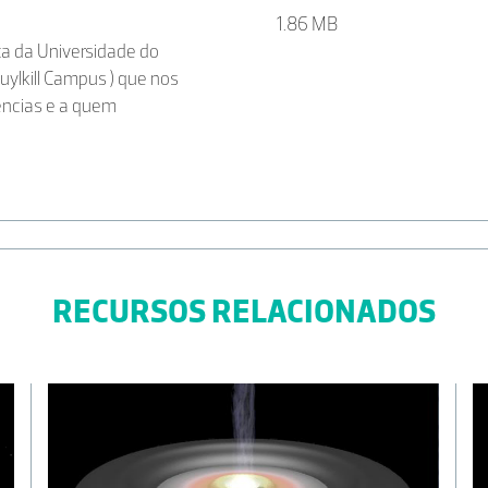
1.86 MB
ica da Universidade do
uylkill Campus ) que nos
iências e a quem
RECURSOS RELACIONADOS