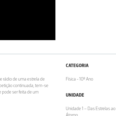
CATEGORIA
e rádio de uma estrela de
Física - 10º Ano
epetição continuada, tem-se
 pode ser feita de um
UNIDADE
Unidade 1 – Das Estrelas ao
Átomo