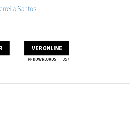
erreira Santos
R
VER ONLINE
Nº DOWNLOADS
357