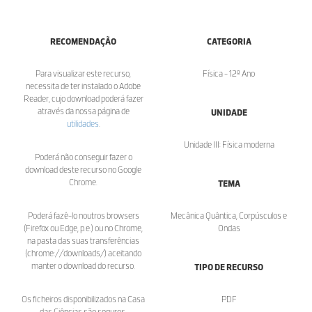
RECOMENDAÇÃO
CATEGORIA
Para visualizar este recurso,
Física - 12º Ano
necessita de ter instalado o Adobe
Reader, cujo download poderá fazer
através da nossa página de
UNIDADE
utilidades
.
Unidade III: Física moderna
Poderá não conseguir fazer o
download deste recurso no Google
Chrome.
TEMA
Poderá fazê-lo noutros browsers
Mecânica Quântica, Corpúsculos e
(Firefox ou Edge, p.e.) ou no Chrome,
Ondas
na pasta das suas transferências
(chrome://downloads/) aceitando
manter o download do recurso.
TIPO DE RECURSO
Os ficheiros disponibilizados na Casa
PDF
das Ciências são seguros.