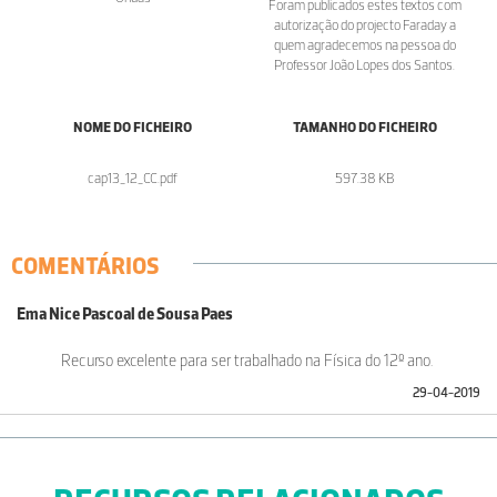
Foram publicados estes textos com
autorização do projecto Faraday a
quem agradecemos na pessoa do
Professor João Lopes dos Santos.
NOME DO FICHEIRO
TAMANHO DO FICHEIRO
cap13_12_CC.pdf
597.38 KB
COMENTÁRIOS
Ema Nice Pascoal de Sousa Paes
Recurso excelente para ser trabalhado na Física do 12º ano.
29-04-2019