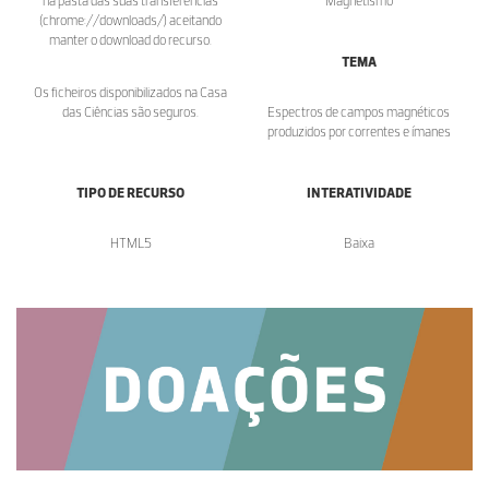
na pasta das suas transferências
Magnetismo
(chrome://downloads/) aceitando
manter o download do recurso.
TEMA
Os ficheiros disponibilizados na Casa
das Ciências são seguros.
Espectros de campos magnéticos
produzidos por correntes e ímanes
TIPO DE RECURSO
INTERATIVIDADE
HTML5
Baixa