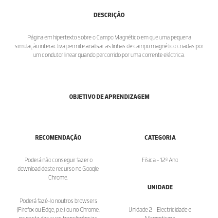
DESCRIÇÃO
Página em hipertexto sobre o Campo Magnético em que uma pequena
simulação interactiva permite analisar as linhas de campo magnético criadas por
um condutor linear quando percorrido por uma corrente eléctrica.
OBJETIVO DE APRENDIZAGEM
RECOMENDAÇÃO
CATEGORIA
Poderá não conseguir fazer o
Física - 12º Ano
download deste recurso no Google
Chrome.
UNIDADE
Poderá fazê-lo noutros browsers
(Firefox ou Edge, p.e.) ou no Chrome,
Unidade 2 - Electricidade e