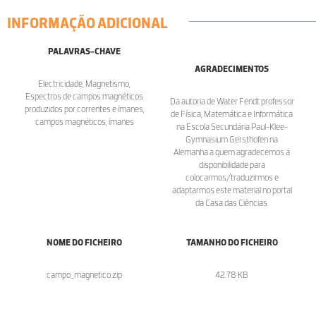
INFORMAÇÃO ADICIONAL
PALAVRAS-CHAVE
AGRADECIMENTOS
Electricidade, Magnetismo,
Espectros de campos magnéticos
Da autoria de Water Fendt professor
produzidos por correntes e ímanes,
de Física, Matemática e Informática
campos magnéticos, ímanes
na Escola Secundária Paul-Klee-
Gymnasium Gersthofen na
Alemanha a quem agradecemos a
disponibilidade para
colocarmos/traduzirmos e
adaptarmos este material no portal
da Casa das Ciências.
NOME DO FICHEIRO
TAMANHO DO FICHEIRO
campo_magnetico.zip
42.78 KB