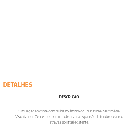
DETALHES
DESCRIÇÃO
Simulação em filme construída no âmbito do Educational Multimédia
Visualization Center que permite observar a expansão do fundo oceânico
através do rift aí existente.