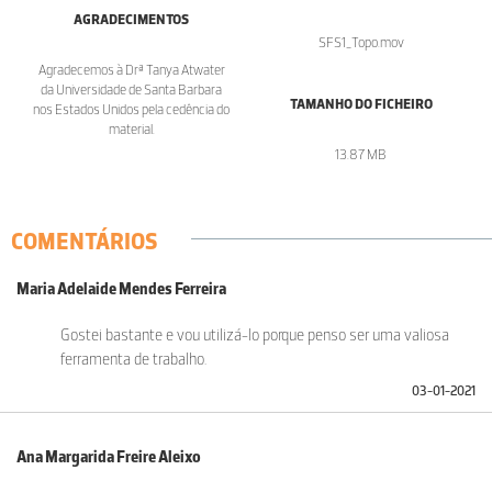
AGRADECIMENTOS
SFS1_Topo.mov
Agradecemos à Drª Tanya Atwater
da Universidade de Santa Barbara
TAMANHO DO FICHEIRO
nos Estados Unidos pela cedência do
material.
13.87 MB
COMENTÁRIOS
Maria Adelaide Mendes Ferreira
Gostei bastante e vou utilizá-lo porque penso ser uma valiosa
ferramenta de trabalho.
03-01-2021
Ana Margarida Freire Aleixo