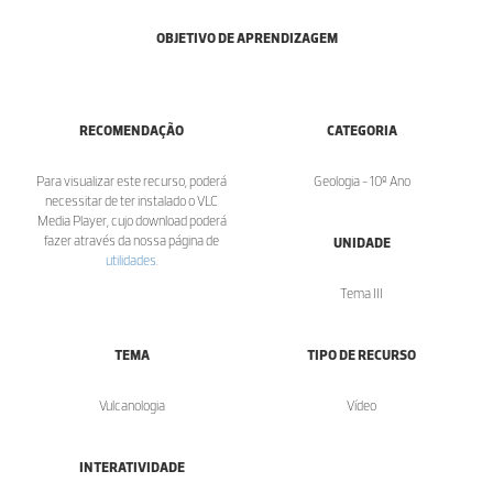
OBJETIVO DE APRENDIZAGEM
RECOMENDAÇÃO
CATEGORIA
Para visualizar este recurso, poderá
Geologia - 10º Ano
necessitar de ter instalado o VLC
Media Player, cujo download poderá
fazer através da nossa página de
UNIDADE
utilidades
.
Tema III
TEMA
TIPO DE RECURSO
Vulcanologia
Vídeo
INTERATIVIDADE