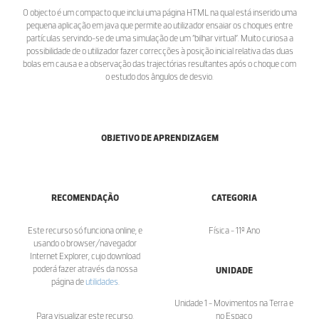
O objecto é um compacto que inclui uma página HTML na qual está inserido uma
pequena aplicação em java que permite ao utilizador ensaiar os choques entre
partículas servindo-se de uma simulação de um “bilhar virtual”. Muito curiosa a
possibilidade de o utilizador fazer correcções à posição inicial relativa das duas
bolas em causa e a observação das trajectórias resultantes após o choque com
o estudo dos ângulos de desvio.
OBJETIVO DE APRENDIZAGEM
RECOMENDAÇÃO
CATEGORIA
Este recurso só funciona online, e
Física - 11º Ano
usando o browser/navegador
Internet Explorer, cujo download
poderá fazer através da nossa
UNIDADE
página de
utilidades
.
Unidade 1 - Movimentos na Terra e
Para visualizar este recurso,
no Espaço