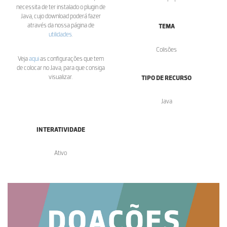
necessita de ter instalado o plugin de
Java, cujo download poderá fazer
através da nossa página de
TEMA
utilidades
.
Colisões
Veja
aqui
as configurações que tem
de colocar no Java, para que consiga
visualizar.
TIPO DE RECURSO
Java
INTERATIVIDADE
Ativo