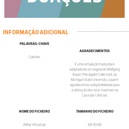
INFORMAÇÃO ADICIONAL
PALAVRAS-CHAVE
AGRADECIMENTOS
Colisões
É uma simulação traduzida e
adaptada de um original do Wolfgang
Bauer (The Applet Collection), da
Michigan State University, a quem
agradecemos a disponibilidade para
a utilização dos seus materiais na
Casa das Ciências.
NOME DO FICHEIRO
TAMANHO DO FICHEIRO
Bilhar Virtual.zip
68.90 KB