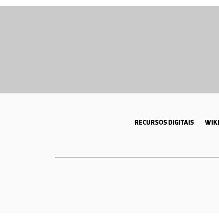
material utilizado 
questões na aprese
prática/laboratorial
Muito bom. Irá ser u
Gastão Antunes
RECURSOS DIGITAIS
WIKI
Material bem elabo
Ana Sofia Lobato
Apresentação de mui
conceitos bastante 