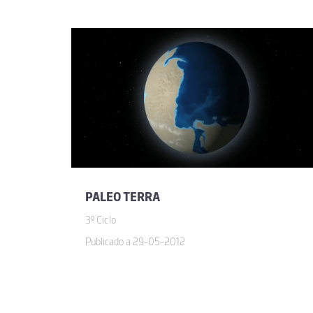
Material muito bom 
vanda maria fernandes j
Muito interessante.
Maria Paula Abreu
PALEO TERRA
Muito interessante!
3º Ciclo
Publicado a 29-05-2012
Jose Carlos Teixeira da C
Gostei do aspeto g