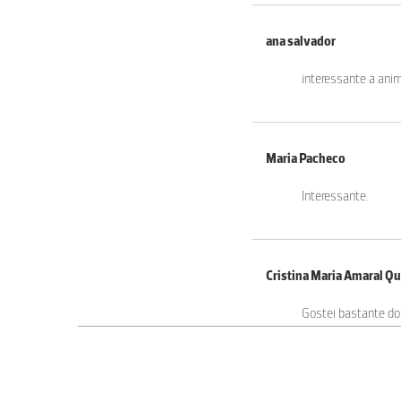
ana salvador
interessante a ani
Maria Pacheco
Interessante.
Cristina Maria Amaral Qu
Gostei bastante do 
Maria Madalena Bairrada