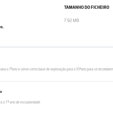
TAMANHO DO FICHEIRO
7.92 MB
o.
para o 7ºano e serve como base de exploração para o 10ºano para se recordare
ta
 o 7.º ano de escoalaridade.