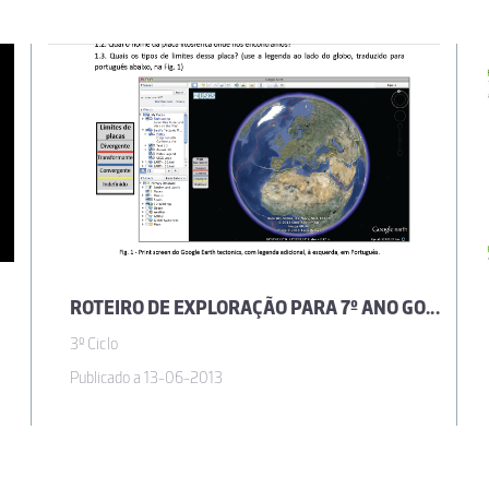
para o 7º ano e como base para recordar no 10º ano.
ardim
 principalmente para o básico.
ROTEIRO DE EXPLORAÇÃO PARA 7º ANO GOOGLE EARTH
3º Ciclo
Publicado a 13-06-2013
osta Feitor
ráfico do documento e o plano de aula está muito bem estruturado. Parece-me,