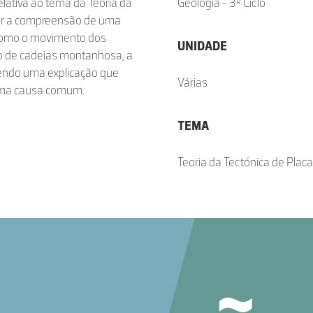
lativa ao tema da Teoria da
Geologia - 3º Ciclo
onar a compreensão de uma
 como o movimento dos
UNIDADE
ão de cadeias montanhosa, a
ecendo uma explicação que
Várias
 uma causa comum.
TEMA
Teoria da Tectónica de Plac