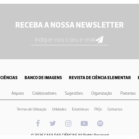
numa aula meramente expositiva. Concluo isto pela leitura do plano de aula. Ser
ntação que levassem o aluno a interagir mais na aula, assim como a inclusão 
.
RECEBA A NOSSA NEWSLETTER
tilizado no próximo ano letivo.
CIÊNCIAS
BANCO DE IMAGENS
REVISTA DE CIÊNCIA ELEMENTAR
rado e bem adequado ao curriculo do 7º ano.
Arquivo
Colaboradores
Sugestões
Organização
Parcerias
Termos de Utilização
Utilidades
Estatísticas
FAQs
Contactos
to boa qualidade e utilidade para utilizar nas aulas de 7º ano, uma vez que pe
© 2026 CASA DAS CIÊNCIAS All Rights Reserved
abstratos para aluno dessa faixa etária, bem como a sua georreferenciação.