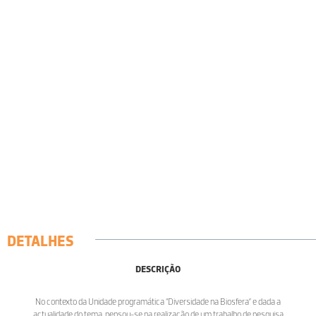
DETALHES
DESCRIÇÃO
No contexto da Unidade programática “Diversidade na Biosfera” e dada a
actualidade do tema, pensou-se na realização de um trabalho de pesquisa