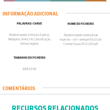
INFORMAÇÃO ADICIONAL
PALAVRAS-CHAVE
NOME DO FICHEIRO
Biodiversidade, Extinção, Espécie,
“Biodiversidade e extinção de
Webquest, Reino, Filo, Classificação,
espécies - vol 1 -webquest%22 por
Animal, Vegetal
Cristina Sousa 26 12 2011.pdf
TAMANHO DO FICHEIRO
688.63 KB
COMENTÁRIOS
RECURSOS RELACIONADOS