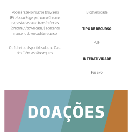
Poderá fazê-lo noutros browsers
Biodiversidade
(Firefox ou Edge, p.e.) ou no Chrome,
na pasta das suas transferências
(chrome://downloads/) aceitando
TIPO DE RECURSO
manter o download do recurso.
PDF
Os ficheiros disponibilizados na Casa
das Ciências são seguros.
INTERATIVIDADE
Passivo