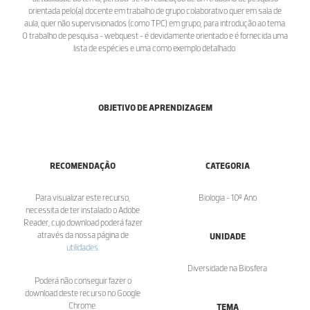
orientada pelo(a) docente em trabalho de grupo colaborativo quer em sala de
aula, quer não supervisionados (como TPC) em grupo, para introdução ao tema.
O trabalho de pesquisa - webquest - é devidamente orientado e é fornecida uma
lista de espécies e uma como exemplo detalhado.
OBJETIVO DE APRENDIZAGEM
RECOMENDAÇÃO
CATEGORIA
Para visualizar este recurso,
Biologia - 10º Ano
necessita de ter instalado o Adobe
Reader, cujo download poderá fazer
através da nossa página de
UNIDADE
utilidades
.
Diversidade na Biosfera
Poderá não conseguir fazer o
download deste recurso no Google
Chrome.
TEMA