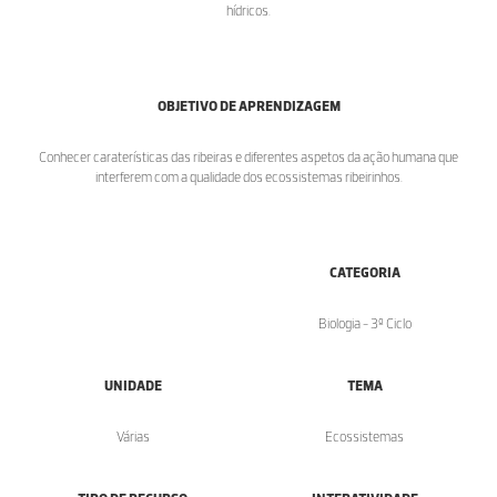
hídricos.
OBJETIVO DE APRENDIZAGEM
Conhecer caraterísticas das ribeiras e diferentes aspetos da ação humana que
interferem com a qualidade dos ecossistemas ribeirinhos.
CATEGORIA
Biologia - 3º Ciclo
UNIDADE
TEMA
Várias
Ecossistemas