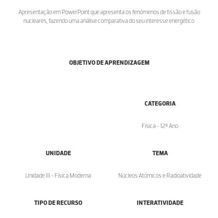
Apresentação em PowerPoint que apresenta os fenómenos de fissão e fusão
nucleares, fazendo uma análise comparativa do seu interesse energético.
OBJETIVO DE APRENDIZAGEM
CATEGORIA
Física - 12º Ano
UNIDADE
TEMA
Unidade III - Física Moderna
Núcleos Atómicos e Radioatividade
TIPO DE RECURSO
INTERATIVIDADE