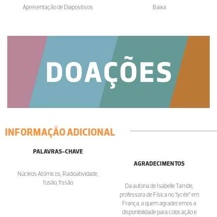
Apresentação de Diapositivos
Baixa
INFORMAÇÃO ADICIONAL
PALAVRAS-CHAVE
AGRADECIMENTOS
Núcleos Atómicos, Radioatividade,
fusão, fissão
Da autoria de Isabelle Tarride,
professora de Física no “lycée” em
França, a quem agradecemos a
disponibilidade para colocação e