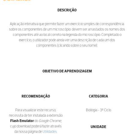
DESCRIÇÃO
Aplicação interativa que permite fazer um exercício simples de correspondência
sobre os componentes de um microscópio: devem ser arrastados os nomes dos
componentes até ao local correto na legenda do microscópio. Completado o
exercício, o utilizador pode ainda ver uma descrição de cada um dos
componentes (clicando sobre o seu nome).
OBJETIVO DE APRENDIZAGEM
RECOMENDAÇÃO
CATEGORIA
Para visualizar este recurso,
Biologia - 3º Ciclo
necessita de ter instalada a extensão
Flash Emulator
do
Google Chrome
,
cujo download poderá fazer através
UNIDADE
da nossa página de
Utilidades
.