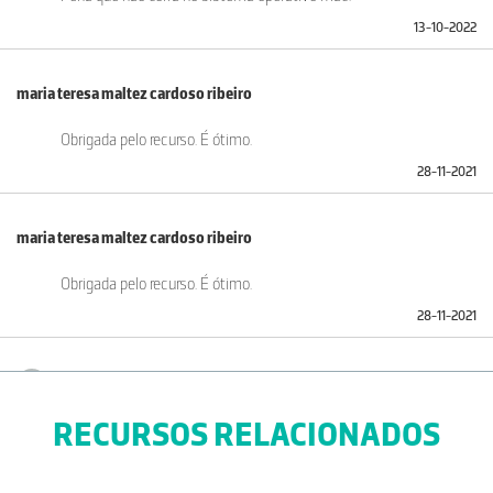
13-10-2022
maria teresa maltez cardoso ribeiro
Obrigada pelo recurso. É ótimo.
28-11-2021
maria teresa maltez cardoso ribeiro
Obrigada pelo recurso. É ótimo.
28-11-2021
Guilherme Monteiro Webmaster
RECURSOS RELACIONADOS
O recurso já não é um flash, foi convertido para um ficheiro
executável.
22-10-2021