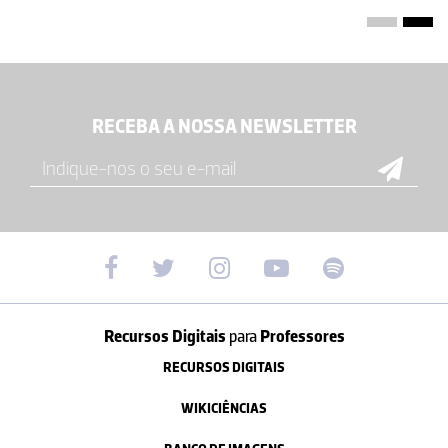
Sofia Barbosa
Como conseguiram correr o recurso? O flash já não funciona...
RECEBA A NOSSA NEWSLETTER
22-10-2021
Maria João Damas de Carvalho
muito bom,! Simples mas permite para além de legendar, recordar
para que serve cada componente do moc
26-09-2021
Recursos Digitais
para
Professores
Tatiana
RECURSOS DIGITAIS
Muito interessante. Os meus alunos adoraram
WIKICIÊNCIAS
20-04-2021