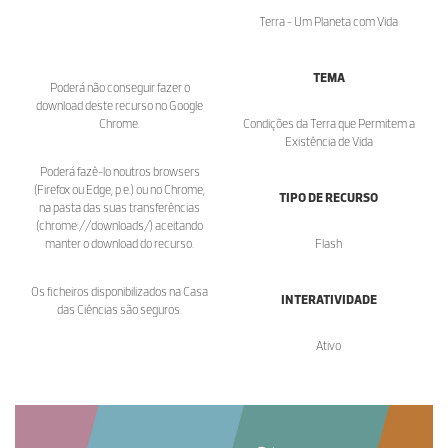
Terra - Um Planeta com Vida
TEMA
Poderá não conseguir fazer o
download deste recurso no Google
Chrome.
Condições da Terra que Permitem a
Existência de Vida
Poderá fazê-lo noutros browsers
(Firefox ou Edge, p.e.) ou no Chrome,
TIPO DE RECURSO
na pasta das suas transferências
(chrome://downloads/) aceitando
manter o download do recurso.
Flash
Os ficheiros disponibilizados na Casa
INTERATIVIDADE
das Ciências são seguros.
Ativo