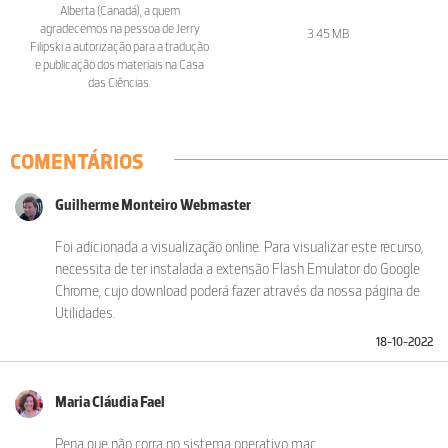
Alberta (Canadá), a quem
agradecemos na pessoa de Jerry
3.45 MB
Filipski a autorização para a tradução
e publicação dos materiais na Casa
das Ciências.
COMENTÁRIOS
Guilherme Monteiro Webmaster
Foi adicionada a visualização online. Para visualizar este recurso,
necessita de ter instalada a extensão Flash Emulator do Google
Chrome, cujo download poderá fazer através da nossa página de
Utilidades.
18-10-2022
Maria Cláudia Fael
Pena que não corra no sistema operativo mac.