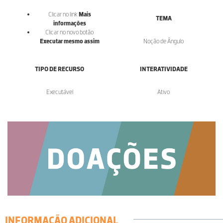
Clicar no link
Mais
TEMA
informações
Clicar no novo botão
Executar mesmo assim
Noção de Ângulo
TIPO DE RECURSO
INTERATIVIDADE
Executável
Ativo
INFORMAÇÃO ADICIONAL