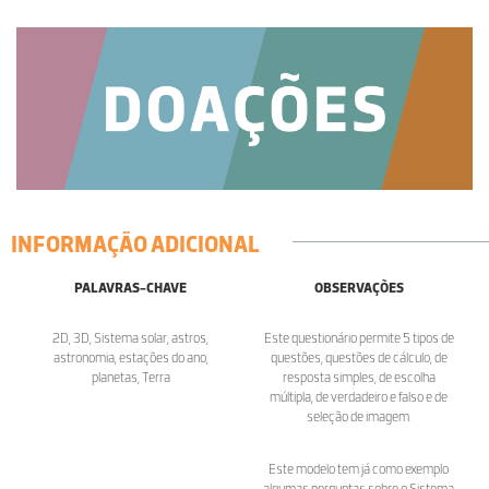
INFORMAÇÃO ADICIONAL
PALAVRAS-CHAVE
OBSERVAÇÕES
2D, 3D, Sistema solar, astros,
Este questionário permite 5 tipos de
astronomia, estações do ano,
questões, questões de cálculo, de
planetas, Terra
resposta simples, de escolha
múltipla, de verdadeiro e falso e de
seleção de imagem.
Este modelo tem já como exemplo
algumas perguntas sobre o Sistema