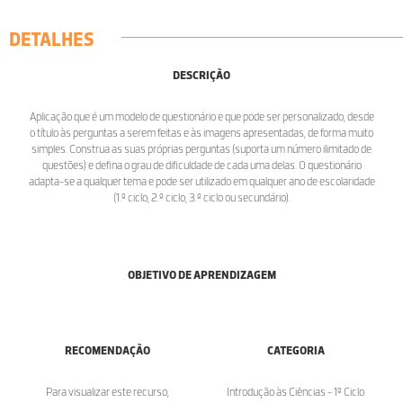
DETALHES
DESCRIÇÃO
Aplicação que é um modelo de questionário e que pode ser personalizado, desde
o título às perguntas a serem feitas e às imagens apresentadas, de forma muito
simples. Construa as suas próprias perguntas (suporta um número ilimitado de
questões) e defina o grau de dificuldade de cada uma delas. O questionário
adapta-se a qualquer tema e pode ser utilizado em qualquer ano de escolaridade
(1.º ciclo, 2.º ciclo, 3.º ciclo ou secundário).
OBJETIVO DE APRENDIZAGEM
RECOMENDAÇÃO
CATEGORIA
Para visualizar este recurso,
Introdução às Ciências - 1º Ciclo