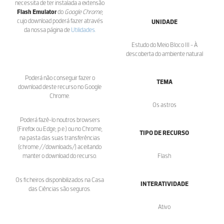
necessita de ter instalada a extensão
Flash Emulator
do
Google Chrome
,
cujo download poderá fazer através
UNIDADE
da nossa página de
Utilidades
.
Estudo do Meio Bloco III - À
descoberta do ambiente natural
Poderá não conseguir fazer o
TEMA
download deste recurso no Google
Chrome.
Os astros
Poderá fazê-lo noutros browsers
(Firefox ou Edge, p.e.) ou no Chrome,
TIPO DE RECURSO
na pasta das suas transferências
(chrome://downloads/) aceitando
manter o download do recurso.
Flash
Os ficheiros disponibilizados na Casa
INTERATIVIDADE
das Ciências são seguros.
Ativo