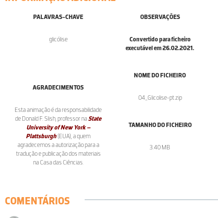
PALAVRAS-CHAVE
OBSERVAÇÕES
glicólise
Convertido para ficheiro
executável em 26.02.2021.
NOME DO FICHEIRO
AGRADECIMENTOS
04_Glicolise-pt.zip
Esta animação é da responsabilidade
de Donald F. Slish, professor na
State
TAMANHO DO FICHEIRO
University of New York –
Plattsburgh
(EUA), a quem
agradecemos a autorização para a
3.40 MB
tradução e publicação dos materiais
na Casa das Ciências.
COMENTÁRIOS