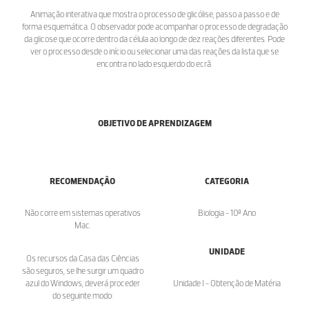
Animação interativa que mostra o processo de glicólise, passo a passo e de
forma esquemática. O observador pode acompanhar o processo de degradação
da glicose que ocorre dentro da célula ao longo de dez reações diferentes. Pode
ver o processo desde o início ou selecionar uma das reações da lista que se
encontra no lado esquerdo do ecrã.
OBJETIVO DE APRENDIZAGEM
RECOMENDAÇÃO
CATEGORIA
Não corre em sistemas operativos
Biologia - 10º Ano
Mac.
UNIDADE
Os recursos da Casa das Ciências
são seguros, se lhe surgir um quadro
azul do Windows, deverá proceder
Unidade I - Obtenção de Matéria
do seguinte modo: