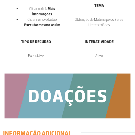
TEMA
Clicar no link
Mais
informações
Clicar no novo botão
Obtenção de Matéria pelos Seres
Executar mesmo assim
Heterotróficos
TIPO DE RECURSO
INTERATIVIDADE
Executável
Ativo
INFORMAÇÃO ADICIONAL