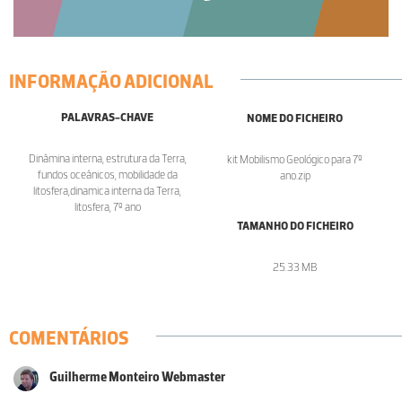
INFORMAÇÃO ADICIONAL
PALAVRAS-CHAVE
NOME DO FICHEIRO
Dinâmina interna, estrutura da Terra,
kit Mobilismo Geológico para 7º
fundos oceânicos, mobilidade da
ano.zip
litosfera,dinamica interna da Terra,
litosfera, 7º ano
TAMANHO DO FICHEIRO
25.33 MB
COMENTÁRIOS
Guilherme Monteiro Webmaster