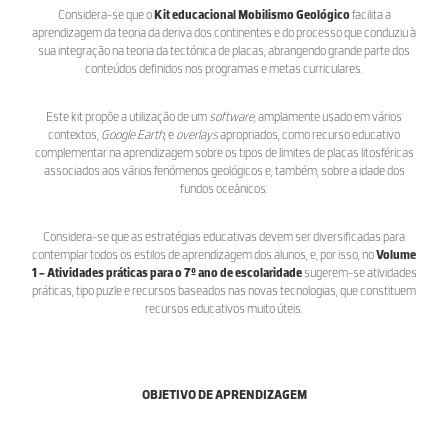
Considera-se que o
Kit educacional Mobilismo Geológico
facilita a
aprendizagem da teoria da deriva dos continentes e do processo que conduziu à
sua integração na teoria da tectónica de placas, abrangendo grande parte dos
conteúdos definidos nos programas e metas curriculares.
Este kit propõe a utilização de um
software
, amplamente usado em vários
contextos,
Google Earth
, e
overlays
apropriados, como recurso educativo
complementar na aprendizagem sobre os tipos de limites de placas litosféricas
associados aos vários fenómenos geológicos e, também, sobre a idade dos
fundos oceânicos.
Considera-se que as estratégias educativas devem ser diversificadas para
contemplar todos os estilos de aprendizagem dos alunos, e, por isso, no
Volume
1 - Atividades práticas para o 7º ano de escolaridade
sugerem-se atividades
práticas, tipo puzle e recursos baseados nas novas tecnologias, que constituem
recursos educativos muito úteis.
OBJETIVO DE APRENDIZAGEM