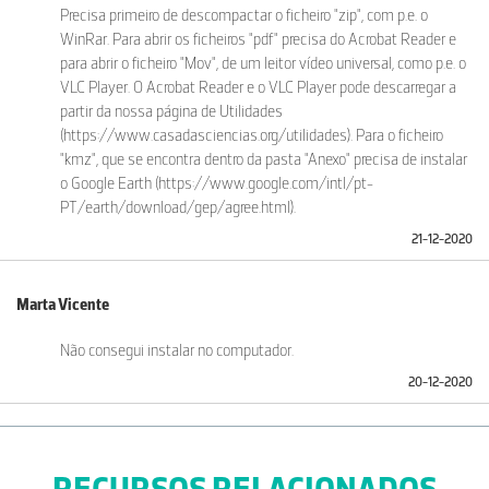
Precisa primeiro de descompactar o ficheiro "zip", com p.e. o
WinRar. Para abrir os ficheiros "pdf" precisa do Acrobat Reader e
para abrir o ficheiro "Mov", de um leitor vídeo universal, como p.e. o
VLC Player. O Acrobat Reader e o VLC Player pode descarregar a
partir da nossa página de Utilidades
(https://www.casadasciencias.org/utilidades). Para o ficheiro
"kmz", que se encontra dentro da pasta "Anexo" precisa de instalar
o Google Earth (https://www.google.com/intl/pt-
PT/earth/download/gep/agree.html).
21-12-2020
Marta Vicente
Não consegui instalar no computador.
20-12-2020
RECURSOS RELACIONADOS