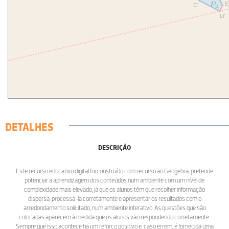
DETALHES
DESCRIÇÃO
Este recurso educativo digital foi construído com recurso ao Geogebra, pretende
potenciar a aprendizagem dos conteúdos num ambiente com um nível de
complexidade mais elevado, já que os alunos têm que recolher informação
dispersa, processá-la corretamente e apresentar os resultados com o
arredondamento solicitado, num ambiente interativo. As questões que são
colocadas aparecem à medida que os alunos vão respondendo corretamente.
Sempre que isso acontece há um reforço positivo e, caso errem, é fornecida uma