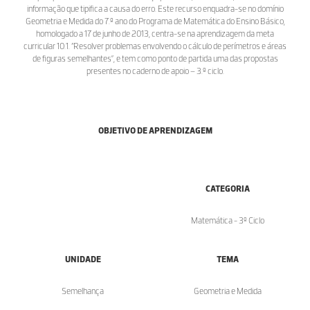
informação que tipifica a causa do erro. Este recurso enquadra-se no domínio
Geometria e Medida do 7.º ano do Programa de Matemática do Ensino Básico,
homologado a 17 de junho de 2013, centra-se na aprendizagem da meta
curricular 10.1. “Resolver problemas envolvendo o cálculo de perímetros e áreas
de figuras semelhantes”, e tem como ponto de partida uma das propostas
presentes no caderno de apoio – 3.º ciclo.
OBJETIVO DE APRENDIZAGEM
CATEGORIA
Matemática - 3º Ciclo
UNIDADE
TEMA
Semelhança
Geometria e Medida