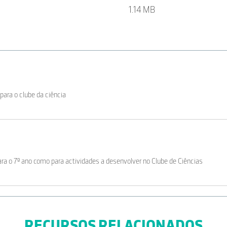
1.14 MB
para o clube da ciência
ara o 7º ano como para actividades a desenvolver no Clube de Ciências
RECURSOS RELACIONADOS