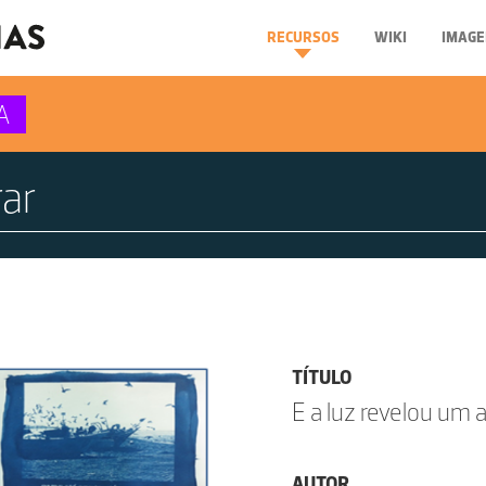
RECURSOS
WIKI
IMAGE
A
TÍTULO
E a luz revelou um az
AUTOR