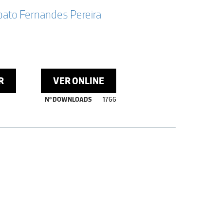
bato Fernandes Pereira
R
VER ONLINE
Nº DOWNLOADS
1766