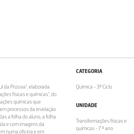
CATEGORIA
ul da Prússia”, elaborada
Química - 3º Ciclo
ões físicas e químicas”, do
reações químicas que
UNIDADE
 em processos da revelação
 a folha do aluno, a folha
Transformações físicas e
ada e com imagens da
químicas - 7.º ano
bém numa oficina e em