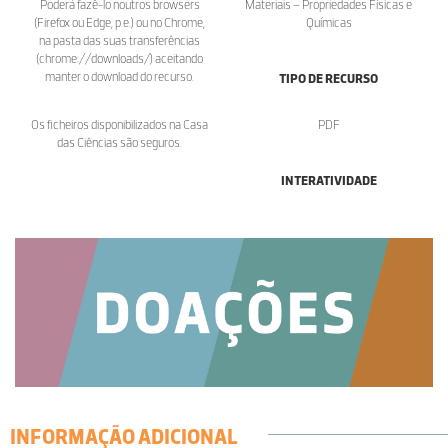
Poderá fazê-lo noutros browsers
Materiais – Propriedades Físicas e
(Firefox ou Edge, p.e.) ou no Chrome,
Químicas
na pasta das suas transferências
(chrome://downloads/) aceitando
manter o download do recurso.
TIPO DE RECURSO
Os ficheiros disponibilizados na Casa
PDF
das Ciências são seguros.
INTERATIVIDADE
INFORMAÇÃO ADICIONAL