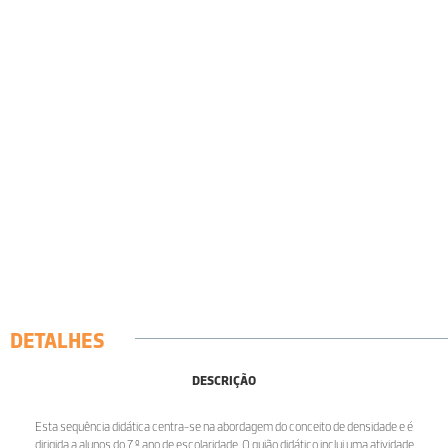
DETALHES
DESCRIÇÃO
Esta sequência didática centra-se na abordagem do conceito de densidade e é
dirigida a alunos do 7.º ano de escolaridade. O guião didático inclui uma atividade