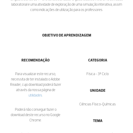
laboratorial e uma atividade de exploração de uma simulação interativa, assim
como indicações de utilização para os professores.
OBJETIVO DE APRENDIZAGEM
RECOMENDAÇÃO
CATEGORIA
Para visualizar este recurso,
Física - 3º Ciclo
necessita de ter instalado o Adobe
Reader, cujo download poderá fazer
através da nossa página de
UNIDADE
utilidades
.
Ciências Físico-Químicas
Poderá não conseguir fazer o
download deste recurso no Google
Chrome.
TEMA