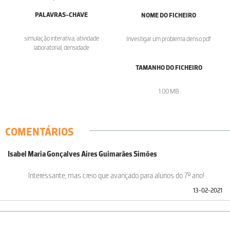
PALAVRAS-CHAVE
NOME DO FICHEIRO
simulação interativa, atividade
Investigar um problema denso.pdf
laboratorial, densidade
TAMANHO DO FICHEIRO
1.00 MB
COMENTÁRIOS
Isabel Maria Gonçalves Aires Guimarães Simões
Interessante, mas creio que avançado para alunos do 7º ano!
13-02-2021