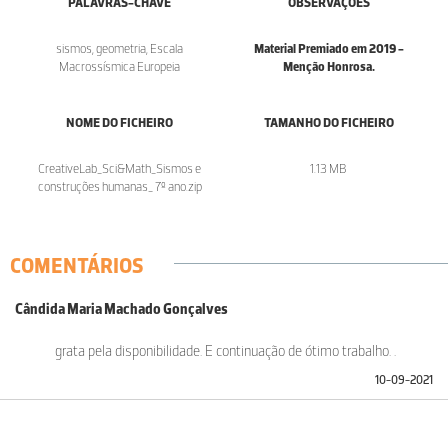
PALAVRAS-CHAVE
OBSERVAÇÕES
sismos, geometria, Escala
Material Premiado em 2019 -
Macrossísmica Europeia
Menção Honrosa.
NOME DO FICHEIRO
TAMANHO DO FICHEIRO
CreativeLab_Sci&Math_Sismos e
1.13 MB
construções humanas_ 7º ano.zip
COMENTÁRIOS
Cândida Maria Machado Gonçalves
grata pela disponibilidade. E continuação de ótimo trabalho. .
10-09-2021