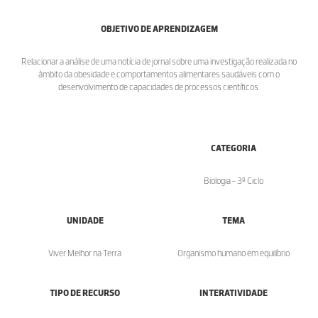
OBJETIVO DE APRENDIZAGEM
Relacionar a análise de uma notícia de jornal sobre uma investigação realizada no
âmbito da obesidade e comportamentos alimentares saudáveis com o
desenvolvimento de capacidades de processos científicos.
CATEGORIA
Biologia - 3º Ciclo
UNIDADE
TEMA
Viver Melhor na Terra
Organismo humano em equilíbrio
TIPO DE RECURSO
INTERATIVIDADE