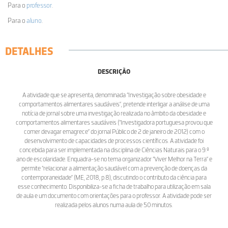
Para o
professor
.
Para o
aluno
.
DETALHES
DESCRIÇÃO
A atividade que se apresenta, denominada “Investigação sobre obesidade e
comportamentos alimentares saudáveis”, pretende interligar a análise de uma
notícia de jornal sobre uma investigação realizada no âmbito da obesidade e
comportamentos alimentares saudáveis (“Investigadora portuguesa provou que
comer devagar emagrece” do jornal Público de 2 de janeiro de 2012) com o
desenvolvimento de capacidades de processos científicos. A atividade foi
concebida para ser implementada na disciplina de Ciências Naturais para o 9.º
ano de escolaridade. Enquadra-se no tema organizador “Viver Melhor na Terra” e
permite “relacionar a alimentação saudável com a prevenção de doenças da
contemporaneidade” (ME, 2018, p.8), discutindo o contributo da ciência para
esse conhecimento. Disponibiliza-se a ficha de trabalho para utilização em sala
de aula e um documento com orientações para o professor. A atividade pode ser
realizada pelos alunos numa aula de 50 minutos.