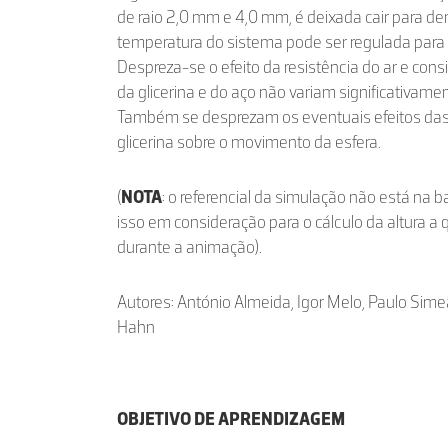
de raio 2,0 mm e 4,0 mm, é deixada cair para den
temperatura do sistema pode ser regulada para 2
Despreza-se o efeito da resistência do ar e con
da glicerina e do aço não variam significativam
Também se desprezam os eventuais efeitos das
glicerina sobre o movimento da esfera.
(
NOTA
: o referencial da simulação não está na 
isso em consideração para o cálculo da altura a 
durante a animação).
Autores: António Almeida, Igor Melo, Paulo Sim
Hahn
OBJETIVO DE APRENDIZAGEM