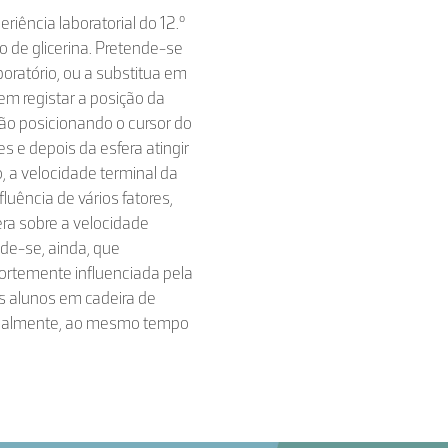
iência laboratorial do 12.°
 de glicerina. Pretende-se
boratório, ou a substitua em
em registar a posição da
ão posicionando o cursor do
s e depois da esfera atingir
, a velocidade terminal da
luência de vários fatores,
era sobre a velocidade
nde-se, ainda, que
ortemente influenciada pela
is alunos em cadeira de
rtualmente, ao mesmo tempo