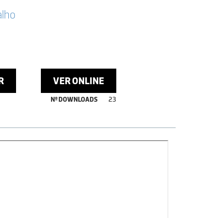
alho
R
VER ONLINE
Nº DOWNLOADS
23