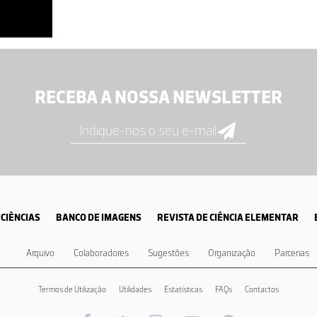
RECEBA A NOSSA NEWSLETTER
CIÊNCIAS
BANCO DE IMAGENS
REVISTA DE CIÊNCIA ELEMENTAR
Arquivo
Colaboradores
Sugestões
Organização
Parcerias
Termos de Utilização
Utilidades
Estatísticas
FAQs
Contactos