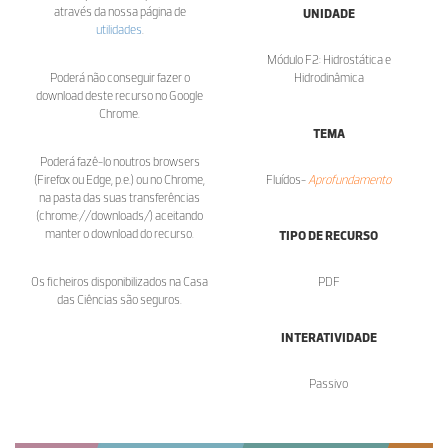
através da nossa página de
UNIDADE
utilidades
.
Módulo F2: Hidrostática e
Poderá não conseguir fazer o
Hidrodinâmica
download deste recurso no Google
Chrome.
TEMA
Poderá fazê-lo noutros browsers
(Firefox ou Edge, p.e.) ou no Chrome,
Fluídos-
Aprofundamento
na pasta das suas transferências
(chrome://downloads/) aceitando
manter o download do recurso.
TIPO DE RECURSO
Os ficheiros disponibilizados na Casa
PDF
das Ciências são seguros.
INTERATIVIDADE
Passivo