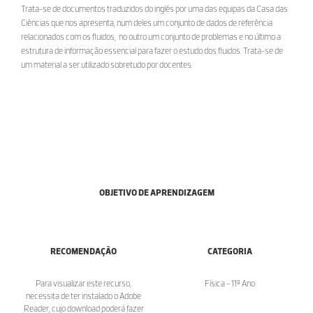
Trata-se de documentos traduzidos do inglês por uma das equipas da Casa das
Ciências que nos apresenta, num deles um conjunto de dados de referência
relacionados com os fluidos, no outro um conjunto de problemas e no último a
estrutura de informação essencial para fazer o estudo dos fluidos. Trata-se de
um material a ser utilizado sobretudo por docentes.
OBJETIVO DE APRENDIZAGEM
RECOMENDAÇÃO
CATEGORIA
Para visualizar este recurso,
Física - 11º Ano
necessita de ter instalado o Adobe
Reader, cujo download poderá fazer