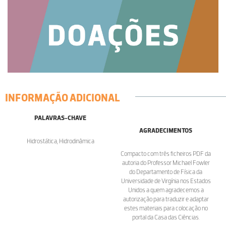
INFORMAÇÃO ADICIONAL
PALAVRAS-CHAVE
AGRADECIMENTOS
Hidrostática, Hidrodinâmica
Compacto com três ficheiros PDF da
autoria do Professor Michael Fowler
do Departamento de Física da
Universidade de Virgínia nos Estados
Unidos a quem agradecemos a
autorização para traduzir e adaptar
estes materiais para colocação no
portal da Casa das Ciências.