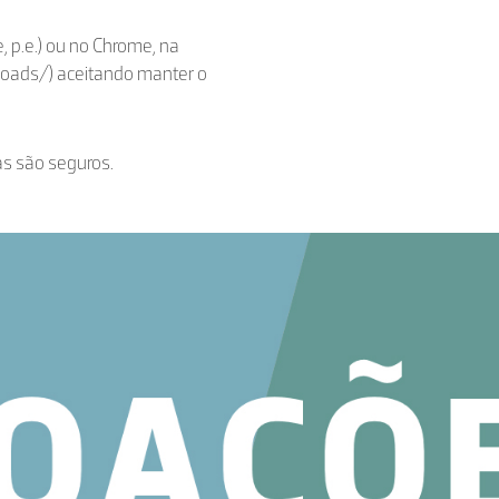
, p.e.) ou no Chrome, na
loads/) aceitando manter o
as são seguros.