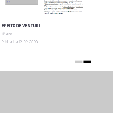
EFEITO DE VENTURI
PRENS
11º Ano
11º Ano
Publicado a 12-02-2009
Publica