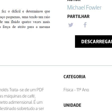
Michael Fowler
PARTILHAR
DESCARREGA
CATEGORIA
nolds Trata-se de um PDF
Física - 11º Ano
 das máquinas de café,
etro adimensional. É um
UNIDADE
destinado sobretudo a ser