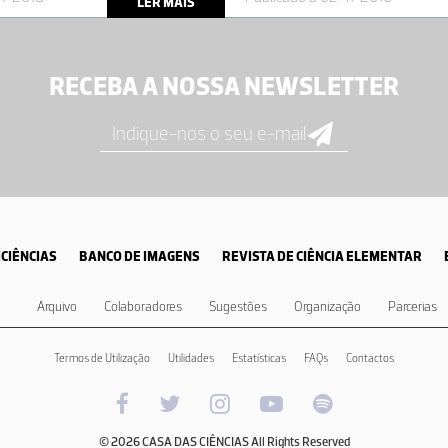
LER MAIS
RECEBA A NOSSA NEWSLETTER
CIÊNCIAS
BANCO DE IMAGENS
REVISTA DE CIÊNCIA ELEMENTAR
Arquivo
Colaboradores
Sugestões
Organização
Parcerias
Termos de Utilização
Utilidades
Estatísticas
FAQs
Contactos
© 2026 CASA DAS CIÊNCIAS All Rights Reserved