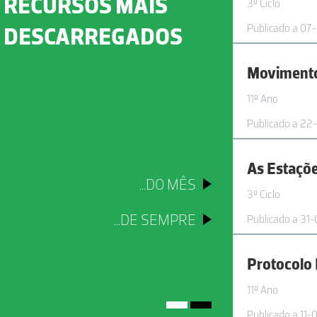
RECURSOS MAIS
3º Ciclo
Publicado a 07
DESCARREGADOS
Movimento
11º Ano
Publicado a 22
As Estaçõ
...DO MÊS
3º Ciclo
...DE SEMPRE
Publicado a 31
11º Ano
Publicado a 11-