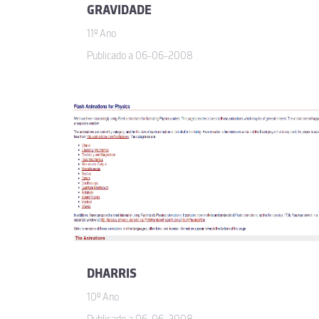
GRAVIDADE
11º Ano
Publicado a 06-06-2008
DHARRIS
10º Ano