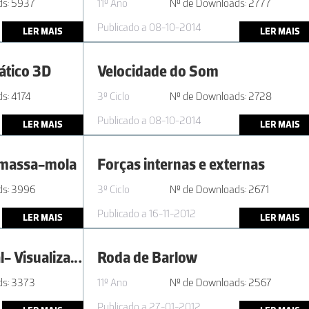
ds: 5937
11º Ano
Nº de Downloads: 2777
Publicado a 08-10-2014
LER MAIS
LER MAIS
ático 3D
Velocidade do Som
s: 4174
3º Ciclo
Nº de Downloads: 2728
Publicado a 08-10-2014
LER MAIS
LER MAIS
 massa-mola
Forças internas e externas
ds: 3996
3º Ciclo
Nº de Downloads: 2671
Publicado a 16-11-2012
LER MAIS
LER MAIS
Protocolo Laboratorial- Visualização de ondas sonoras e determinação do período e da frequência de um diapasão
Roda de Barlow
ds: 3373
11º Ano
Nº de Downloads: 2567
Publicado a 27-01-2012