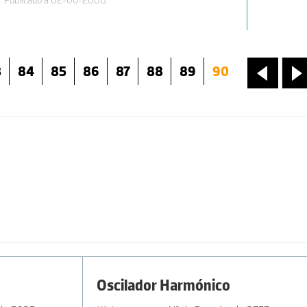
Publicado a 02-06-2008
3
84
85
86
87
88
89
90
«
»
Oscilador Harmónico