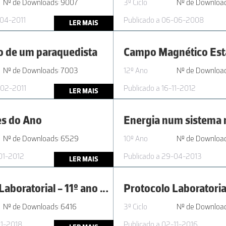
Nº de Downloads: 9007
3º Ciclo
Nº de Downloa
-04-2011
Publicado a 06-06-2008
LER MAIS
 de um paraquedista
Campo Magnético Est
Nº de Downloads: 7003
12º Ano
Nº de Download
-02-2011
Publicado a 16-11-2012
LER MAIS
es do Ano
Energia num sistema
Nº de Downloads: 6529
10º Ano
Nº de Downloa
-01-2012
Publicado a 29-04-2013
LER MAIS
Protocolo Laboratorial - 11º ano AL 2.1 Características do som
Nº de Downloads: 6416
3º Ciclo
Nº de Downloa
01-2018
Publicado a 02-11-2016