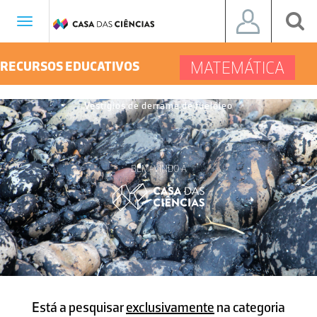
Toggle
navigation
MATEMÁTICA
RECURSOS EDUCATIVOS
Vestígios de derrame de fuelóleo
BEM-VINDO À
Está a pesquisar
exclusivamente
na categoria