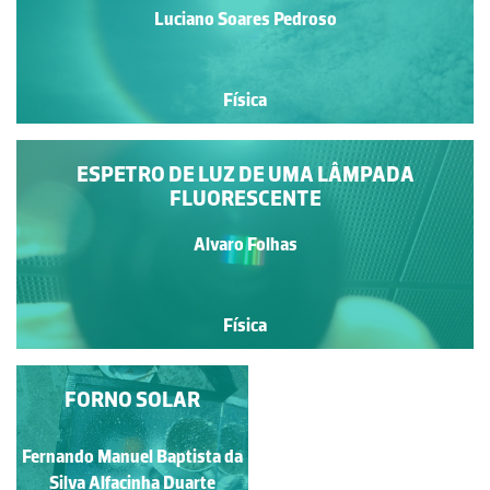
Luciano Soares Pedroso
Física
ESPETRO DE LUZ DE UMA LÂMPADA
FLUORESCENTE
Alvaro Folhas
Física
FORNO SOLAR
GELO SECO
Fernando Manuel Baptista da
Alvaro Folhas
Silva Alfacinha Duarte