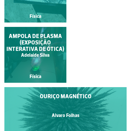
Física
Física
FORNO SOLAR FEITO
AMPOLA DE PLASMA
POR ALUNOS DO 7º
(EXPOSIÇÃO
INTERATIVA DE ÓTICA)
ANO
Fernando Manuel Baptista
Adelaide Silva
da Silva Alfacinha Duarte
Física
Física
OURIÇO MAGNÉTICO
Alvaro Folhas