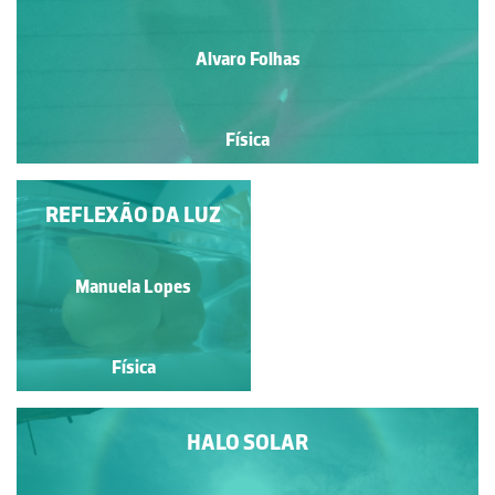
Alvaro Folhas
Física
GLÓRIA NA SOMBRA
REFLEXÃO DA LUZ
DE UM AVIÃO
Nelson Alves Correia
Manuela Lopes
Física
Física
HALO SOLAR