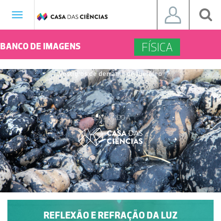
Toggle
navigation
FÍSICA
BANCO DE IMAGENS
Vestígios de derrame de fuelóleo
BEM-VINDO À
REFLEXÃO E REFRAÇÃO DA LUZ