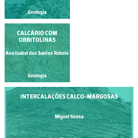
Geologia
Geologia
SÉRIE CARBONATADA
CALCÁRIO COM
(CALCÁRIOS,
ORBITOLINAS
CALCÁRIOS
MARGOSOS E
Ana Isabel dos Santos Rebelo
Miguel Sousa
MARGAS)
Geologia
Geologia
INTERCALAÇÕES CALCO-MARGOSAS
Miguel Sousa