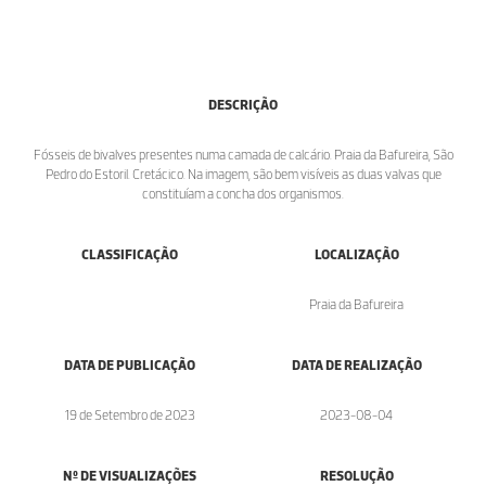
DESCRIÇÃO
Fósseis de bivalves presentes numa camada de calcário. Praia da Bafureira, São
Pedro do Estoril. Cretácico. Na imagem, são bem visíveis as duas valvas que
constituíam a concha dos organismos.
CLASSIFICAÇÃO
LOCALIZAÇÃO
Praia da Bafureira
DATA DE PUBLICAÇÃO
DATA DE REALIZAÇÃO
19 de Setembro de 2023
2023-08-04
Nº DE VISUALIZAÇÕES
RESOLUÇÃO