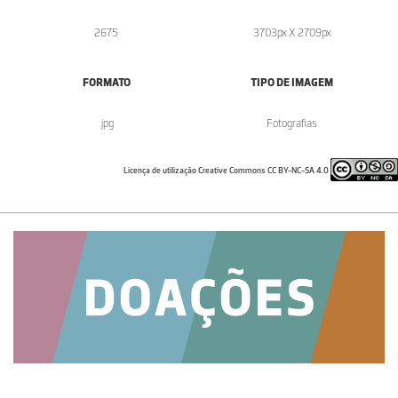
2675
3703px X 2709px
FORMATO
TIPO DE IMAGEM
.jpg
Fotografias
Licença de utilização Creative Commons CC BY-NC-SA 4.0