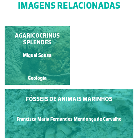
IMAGENS RELACIONADAS
AGARICOCRINUS
GRYPHAEA
SPLENDES
Francisco António Fidalgo
Miguel Sousa
Félix Dias
Geologia
Geologia
FÓSSEIS DE ANIMAIS MARINHOS
Francisca Maria Fernandes Mendonça de Carvalho