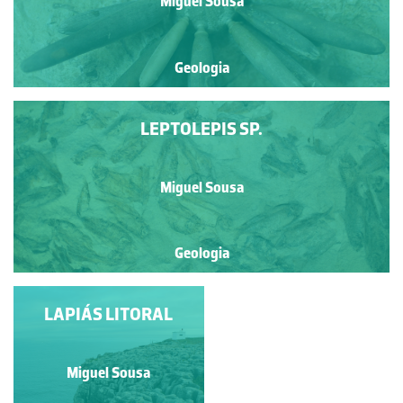
Miguel Sousa
Geologia
LEPTOLEPIS SP.
Miguel Sousa
Geologia
LAPIÁS LITORAL
MIOPLOSUS
LABRACOIDES
Miguel Sousa
Miguel Sousa