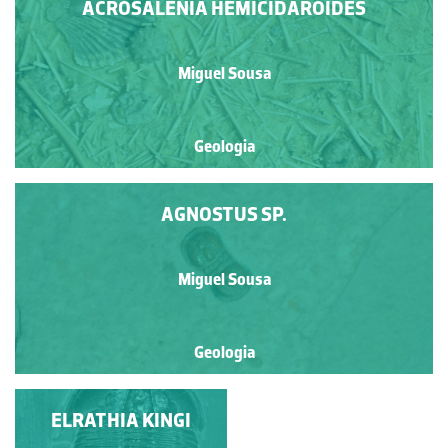
ACROSALENIA HEMICIDAROIDES
Miguel Sousa
Geologia
AGNOSTUS SP.
Miguel Sousa
Geologia
CHESAPECTEN
ELRATHIA KINGI
JEFFERSONIUS