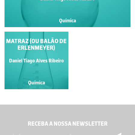
Química
MATRAZ (OU BALÃO DE
FUNIL DE BÜCHNER
ERLENMEYER)
Daniel Tiago Alves Ribeiro
Daniel Tiago Alves Ribeiro
Química
Química
RECEBA A NOSSA NEWSLETTER