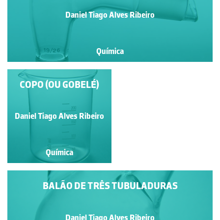
Daniel Tiago Alves Ribeiro
Química
COPO (OU GOBELÉ)
CADINHO DE
PORCELANA
Daniel Tiago Alves Ribeiro
Daniel Tiago Alves Ribeiro
Química
Química
BALÃO DE TRÊS TUBULADURAS
Daniel Tiago Alves Ribeiro