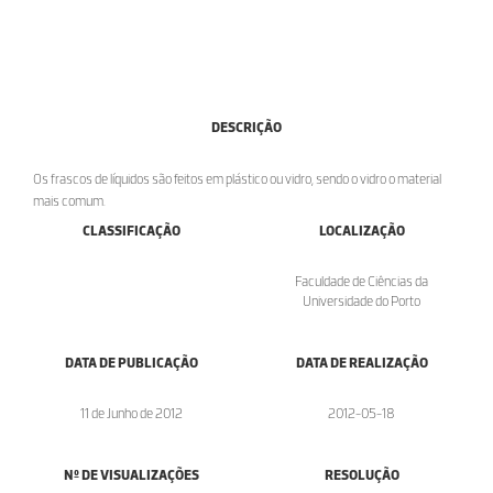
DESCRIÇÃO
Os frascos de líquidos são feitos em plástico ou vidro, sendo o vidro o material
mais comum.
CLASSIFICAÇÃO
LOCALIZAÇÃO
Faculdade de Ciências da
Universidade do Porto
DATA DE PUBLICAÇÃO
DATA DE REALIZAÇÃO
11 de Junho de 2012
2012-05-18
Nº DE VISUALIZAÇÕES
RESOLUÇÃO