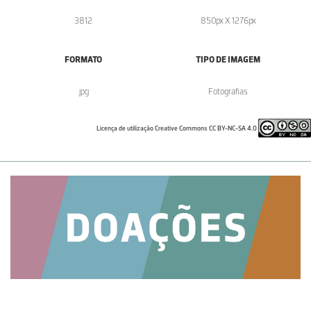
3812
850px X 1276px
FORMATO
TIPO DE IMAGEM
.jpg
Fotografias
Licença de utilização Creative Commons CC BY-NC-SA 4.0