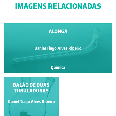
IMAGENS RELACIONADAS
ALONGA
Daniel Tiago Alves Ribeiro
Química
BALÃO DE DUAS
AMPOLA DE
TUBULADURAS
SEPARAÇÃO
Daniel Tiago Alves Ribeiro
Daniel Tiago Alves Ribeiro