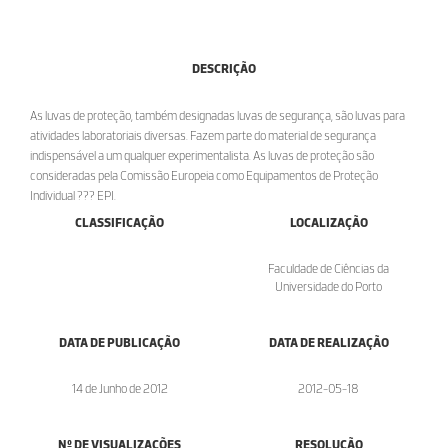
DESCRIÇÃO
As luvas de proteção, também designadas luvas de segurança, são luvas para
atividades laboratoriais diversas. Fazem parte do material de segurança
indispensável a um qualquer experimentalista. As luvas de proteção são
consideradas pela Comissão Europeia como Equipamentos de Proteção
Individual ??? EPI.
CLASSIFICAÇÃO
LOCALIZAÇÃO
Faculdade de Ciências da
Universidade do Porto
DATA DE PUBLICAÇÃO
DATA DE REALIZAÇÃO
14 de Junho de 2012
2012-05-18
Nº DE VISUALIZAÇÕES
RESOLUÇÃO