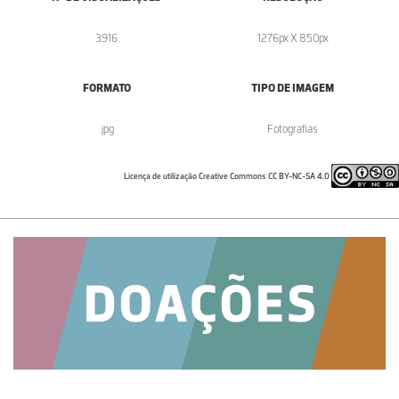
3916
1276px X 850px
FORMATO
TIPO DE IMAGEM
.jpg
Fotografias
Licença de utilização Creative Commons CC BY-NC-SA 4.0