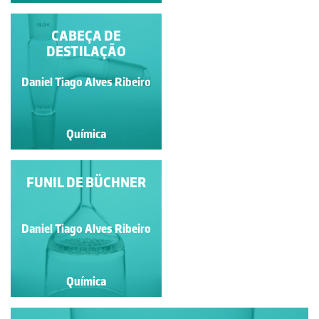
CABEÇA DE
CABEÇA DE
DESTILAÇÃO
DESTILAÇÃO
Daniel Tiago Alves Ribeiro
Daniel Tiago Alves Ribeiro
Química
Química
FUNIL DE BÜCHNER
CADINHO DE
PORCELANA
Daniel Tiago Alves Ribeiro
Daniel Tiago Alves Ribeiro
Química
Química