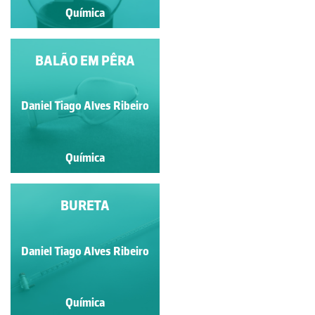
Química
Química
BALÃO DE FUNDO
BALÃO EM PÊRA
REDONDO
Daniel Tiago Alves Ribeiro
Daniel Tiago Alves Ribeiro
Química
Química
BALÃO
BURETA
VOLUMÉTRICO
Daniel Tiago Alves Ribeiro
Daniel Tiago Alves Ribeiro
Química
Química