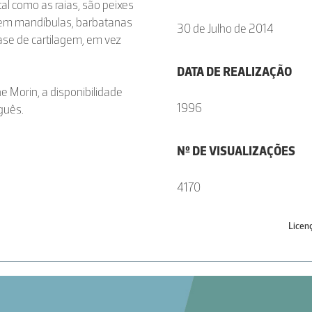
 tal como as raias, são peixes
uem mandíbulas, barbatanas
30 de Julho de 2014
ase de cartilagem, em vez
DATA DE REALIZAÇÃO
e Morin, a disponibilidade
1996
guês.
Nº DE VISUALIZAÇÕES
4170
Licen