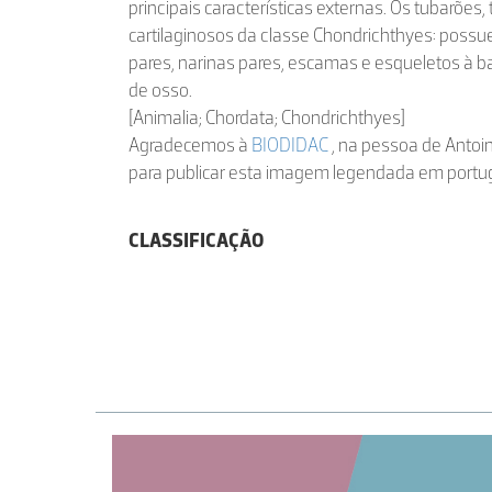
principais características externas. Os tubarões,
cartilaginosos da classe Chondrichthyes: poss
pares, narinas pares, escamas e esqueletos à b
de osso.
[Animalia; Chordata; Chondrichthyes]
Agradecemos à
BIODIDAC
, na pessoa de Antoin
para publicar esta imagem legendada em portu
CLASSIFICAÇÃO