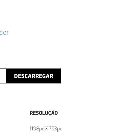
dor
DESCARREGAR
RESOLUÇÃO
1198px X 793px