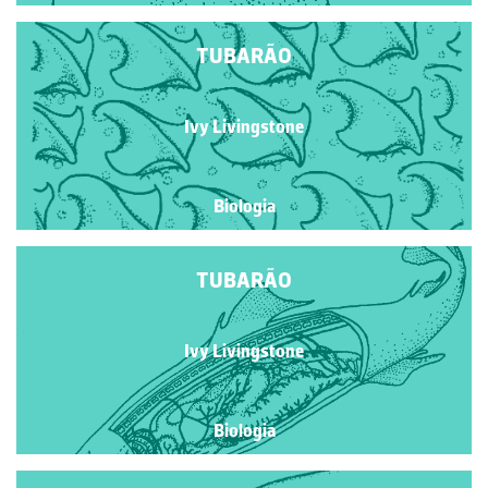
TUBARÃO
Ivy Livingstone
Biologia
TUBARÃO
Ivy Livingstone
Biologia