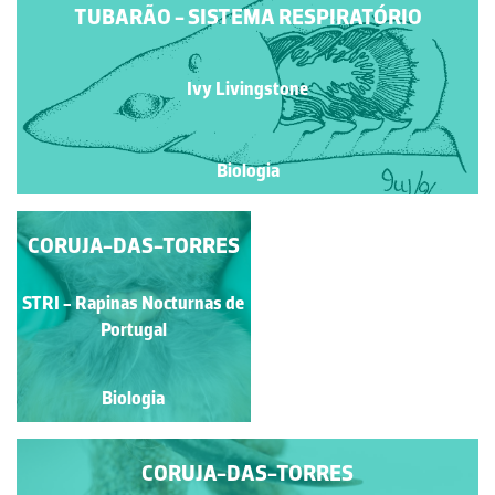
TUBARÃO - SISTEMA RESPIRATÓRIO
Ivy Livingstone
Biologia
CORUJA-DAS-TORRES
CORUJA-DAS-
TORRES
STRI - Rapinas Nocturnas
STRI - Rapinas Nocturnas de
de Portugal
Portugal
Biologia
Biologia
CORUJA-DAS-TORRES