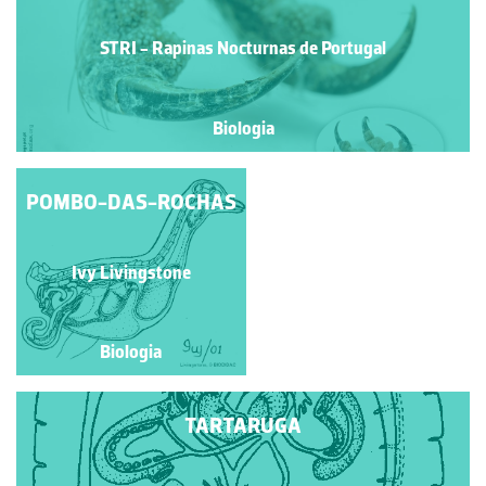
STRI - Rapinas Nocturnas de Portugal
Biologia
POMBO-DAS-ROCHAS
MOCHO-GALEGO
STRI - Rapinas Nocturnas
Ivy Livingstone
de Portugal
Biologia
Biologia
TARTARUGA