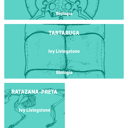
Biologia
TARTARUGA
Ivy Livingstone
Biologia
RATAZANA-PRETA
ANÉMONA
Ivy Livingstone
Ivy Livingstone