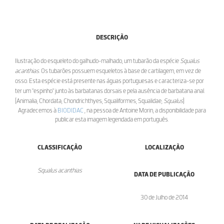
DESCRIÇÃO
Ilustração do esqueleto do galhudo-malhado, um tubarão da espécie
Squalus
acanthias
. Os tubarões possuem esqueletos à base de cartilagem, em vez de
osso. Esta espécie está presente nas águas portuguesas e caracteriza-se por
ter um "espinho" junto às barbatanas dorsais e pela ausência de barbatana anal.
[Animalia; Chordata; Chondrichthyes; Squaliformes; Squalidae;
Squalus
]
Agradecemos à
BIODIDAC
, na pessoa de Antoine Morin, a disponibilidade para
publicar esta imagem legendada em português.
CLASSIFICAÇÃO
LOCALIZAÇÃO
Squalus acanthias
DATA DE PUBLICAÇÃO
30 de Julho de 2014