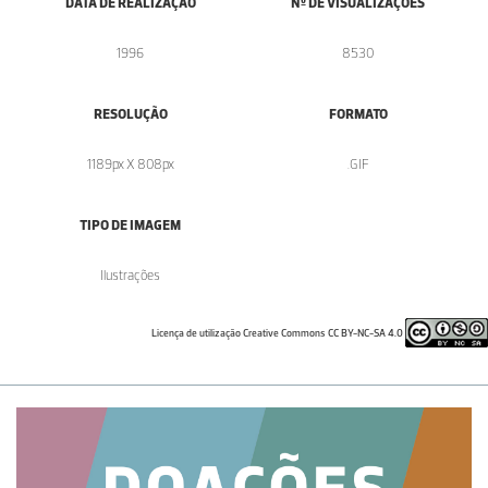
DATA DE REALIZAÇÃO
Nº DE VISUALIZAÇÕES
1996
8530
RESOLUÇÃO
FORMATO
1189px X 808px
.GIF
TIPO DE IMAGEM
Ilustrações
Licença de utilização Creative Commons CC BY-NC-SA 4.0