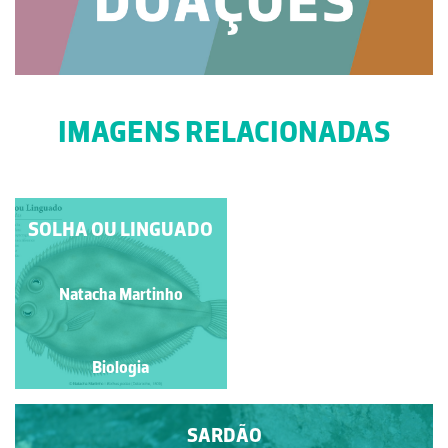
IMAGENS RELACIONADAS
PALOMENA PRASINA
SOLHA OU LINGUADO
Manuela Lopes
Natacha Martinho
Biologia
Biologia
SARDÃO