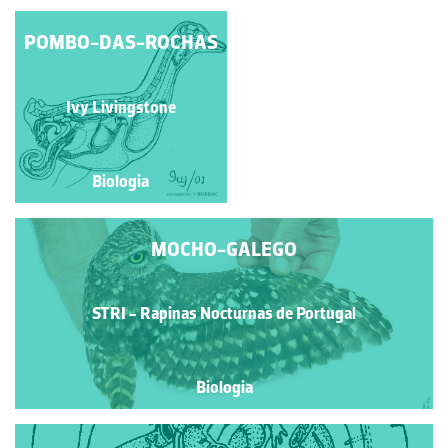
POMBO-DAS-ROCHAS
CORUJA-DAS-
TORRES
STRI - Rapinas Nocturnas
Ivy Livingstone
de Portugal
Biologia
Biologia
MOCHO-GALEGO
STRI - Rapinas Nocturnas de Portugal
Biologia