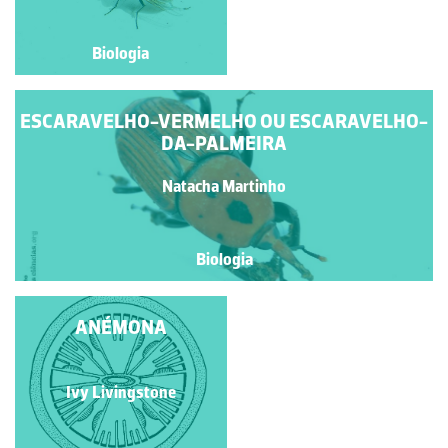
Biologia
Biologia
ESCARAVELHO-VERMELHO OU ESCARAVELHO-
DA-PALMEIRA
Natacha Martinho
Biologia
ANÉMONAS-DO-MAR
ANÉMONA
Paulo Talhadas dos Santos
Ivy Livingstone