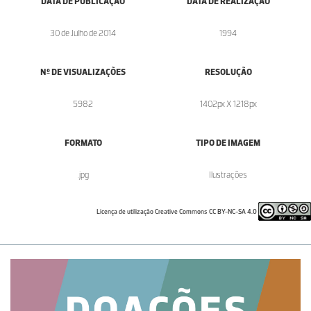
DATA DE PUBLICAÇÃO
DATA DE REALIZAÇÃO
30 de Julho de 2014
1994
Nº DE VISUALIZAÇÕES
RESOLUÇÃO
5982
1402px X 1218px
FORMATO
TIPO DE IMAGEM
.jpg
Ilustrações
Licença de utilização Creative Commons CC BY-NC-SA 4.0