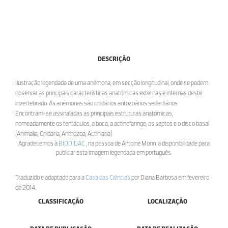
DESCRIÇÃO
Ilustração legendada de uma anémona, em secção longitudinal, onde se podem
observar as principais características anatómicas externas e internas deste
invertebrado. As anémonas são cnidários antozoários sedentários.
Encontram-se assinaladas as principais estruturas anatómicas,
nomeadamente os tentáculos, a boca, a actinofaringe, os septos e o disco basal.
[Animalia; Cnidaria; Anthozoa; Actiniaria]
Agradecemos à
BIODIDAC
, na pessoa de Antoine Morin, a disponibilidade para
publicar esta imagem legendada em português.
Traduzido e adaptado para a
Casa das Ciências
por Diana Barbosa em fevereiro
de 2014.
CLASSIFICAÇÃO
LOCALIZAÇÃO