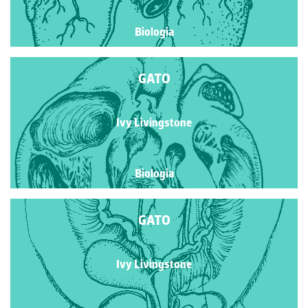
Biologia
GATO
Ivy Livingstone
Biologia
GATO
Ivy Livingstone