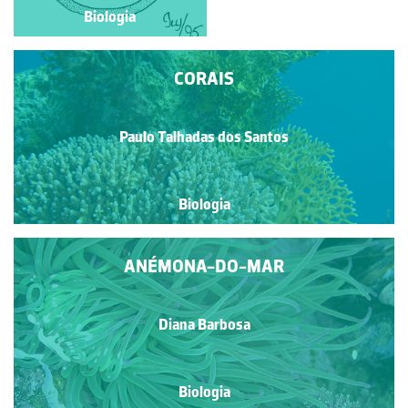
Biologia
Biologia
CORAIS
Paulo Talhadas dos Santos
Biologia
ANÉMONA-DO-MAR
Diana Barbosa
Biologia