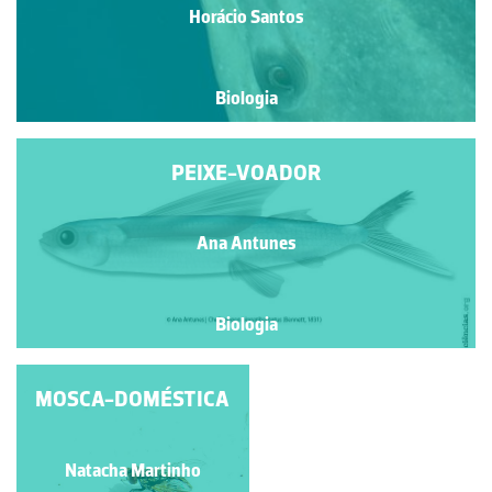
Horácio Santos
Biologia
PEIXE-VOADOR
Ana Antunes
Biologia
MOSCA-DOMÉSTICA
ESCARAVELHO-
VERMELHO
Natacha Martinho
Natacha Martinho