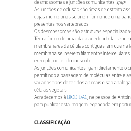
desmossomas e junções comunicantes (
gap
).
As junções de oclusão são áreas de estreita ass
cujas membranas se unem formando uma barrei
presentes nos vertebrados.
Os desmossomas são estruturas especializadas 
Têm a forma de uma placa arredondada, sendo c
membranares de células contíguas, em que na f
membrana se inserem filamentos intercelulares
exemplo, no tecido muscular.
As junções comunicantes ligam diretamente o ci
permitindo a passagem de moléculas entre elas
variados tipos de tecidos animais e são anál
células vegetais.
Agradecemos à
BIODIDAC
, na pessoa de Antoin
para publicar esta imagem legendada em portu
CLASSIFICAÇÃO