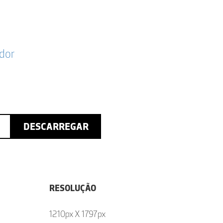
dor
DESCARREGAR
RESOLUÇÃO
1210px X 1797px