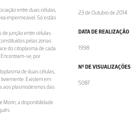
ociação entre duas células,
23 de Outubro de 2014
ra impermeável. Só estão
DATA DE REALIZAÇÃO
de junção entre células.
onstituídos pelas zonas
1998
ace do citoplasma de cada
. Encontram-se, por
Nº DE VISUALIZAÇÕES
toplasma de duas células,
 livremente. Existem em
5087
ogas aos plasmodesmos das
e Morin, a disponibilidade
guês.