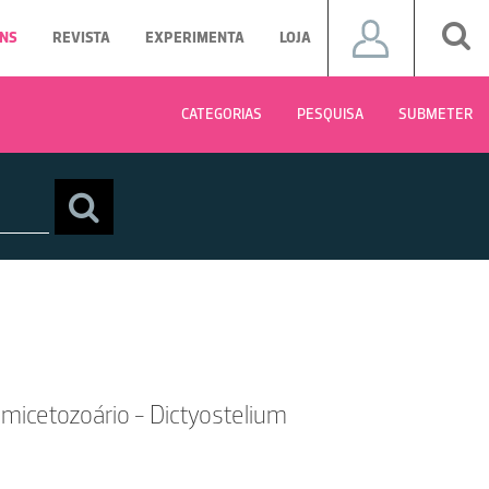
NS
REVISTA
EXPERIMENTA
LOJA
CATEGORIAS
PESQUISA
SUBMETER
 micetozoário - Dictyostelium