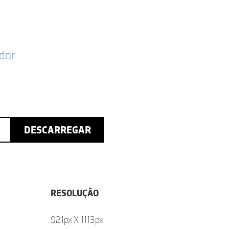
dor
DESCARREGAR
RESOLUÇÃO
921px X 1113px