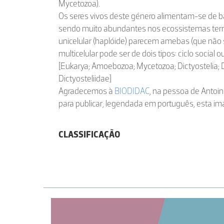
Mycetozoa).
Os seres vivos deste género alimentam-se de ba
sendo muito abundantes nos ecossistemas terre
unicelular (haplóide) parecem amebas (que não s
multicelular pode ser de dois tipos: ciclo social ou
[Eukarya; Amoebozoa; Mycetozoa; Dictyostelia; D
Dictyosteliidae]
Agradecemos à
BIODIDAC
, na pessoa de Antoin
para publicar, legendada em português, esta i
CLASSIFICAÇÃO