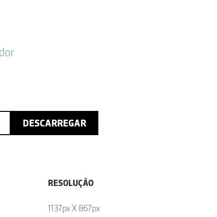
dor
DESCARREGAR
RESOLUÇÃO
1137px X 867px