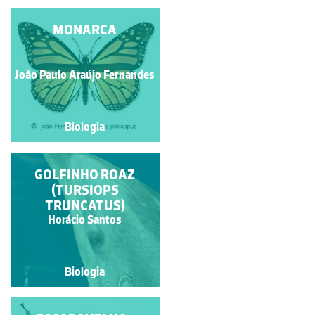
SARDÃO
MONARCA
João Paulo Araújo Fernandes
Isabel Gil
Biologia
Biologia
CAVALO MARINHO
GOLFINHO ROAZ
(TURSIOPS
TRUNCATUS)
Ana Antunes
Horácio Santos
Biologia
Biologia