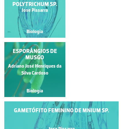
POLYTRICHUM SP.
Natacha Martinho
Jose Pissarra
Biologia
Biologia
ANTERÍDIOS DE
ESPORÂNGIOS DE
POLYTRICHUM SP.
MUSGO
Adriano José Henriques da
Jose Pissarra
Silva Cardoso
Biologia
Biologia
GAMETÓFITO FEMININO DE MNIUM SP.
Jose Pissarra