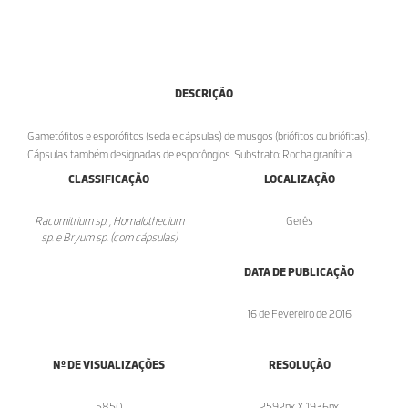
DESCRIÇÃO
Gametófitos e esporófitos (seda e cápsulas) de musgos (briófitos ou briófitas).
Cápsulas também designadas de esporôngios. Substrato: Rocha granítica.
CLASSIFICAÇÃO
LOCALIZAÇÃO
Racomitrium sp. , Homalothecium
Gerês
sp. e Bryum sp. (com cápsulas)
DATA DE PUBLICAÇÃO
16 de Fevereiro de 2016
Nº DE VISUALIZAÇÕES
RESOLUÇÃO
5850
2592px X 1936px