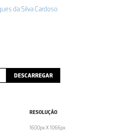
ques da Silva Cardoso
DESCARREGAR
RESOLUÇÃO
1600px X 1066px