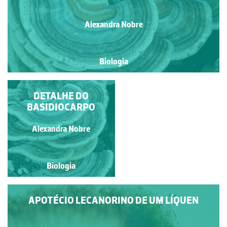
Alexandra Nobre
Biologia
HYPHOLOMA
DETALHE DO
FASCICULARE (HUDS.)
BASIDIOCARPO
P. KUMM. - DETALHE
DE UM CONJUNTO DE
Alexandra Nobre
Alexandra Nobre
BASIDIOCARPOS.
Biologia
Biologia
APOTÉCIO LECANORINO DE UM LÍQUEN