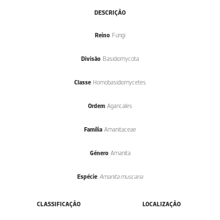
DESCRIÇÃO
Reino
: Fungi
Divisão
: Basidiomycota
Classe
: Homobasidiomycetes
Ordem
: Agaricales
Família
: Amanitaceae
Género
: Amanita
Espécie
:
Amanita muscaria
CLASSIFICAÇÃO
LOCALIZAÇÃO