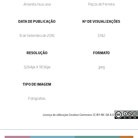
Amanita muscaria
Paços de Ferreira
DATA DE PUBLICAÇÃO
Nº DE VISUALIZAÇÕES
8 de Setembro de 2016
3742
RESOLUÇÃO
FORMATO
3264px X 1836px
.jpeg
TIPO DE IMAGEM
Fotografias
Licença de utilização Creative Commons CC BY-NC-SA 4.0