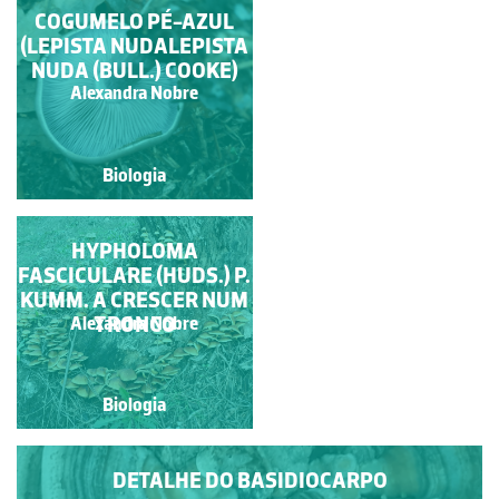
COGUMELO PÉ-AZUL
COGUMELOS EM
(LEPISTA NUDALEPISTA
AMBIENTE NATURAL
NUDA (BULL.) COOKE)
Manuela Lopes
Alexandra Nobre
Biologia
Biologia
TRAMETES
HYPHOLOMA
FASCICULARE (HUDS.) P.
VERSICOLOR (L.)
KUMM. A CRESCER NUM
LLOYD, UM FUNGO
DAS MADEIRAS
TRONCO
Alexandra Nobre
Alexandra Nobre
MORTAS
Biologia
Biologia
DETALHE DO BASIDIOCARPO