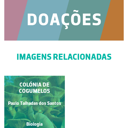
IMAGENS RELACIONADAS
AMANITA MUSCARIA
COLÓNIA DE
NOS JARDINS DA
COGUMELOS
UNIVERSIDADE DO
MINHO
Paulo Talhadas dos Santos
Mariana Freitas de Melo
Biologia
Biologia