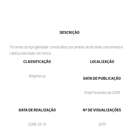
DESCRIÇÃO
Tricomas do tipo glandular constituídos por pedúnculo bicelular unisseriado e
cabeça unicelular secretora.
CLASSIFICAÇÃO
LOCALIZAÇÃO
Begonia sp.
DATA DE PUBLICAÇÃO
14 de Fevereiro de 2018
DATA DE REALIZAÇÃO
Nº DE VISUALIZAÇÕES
2018-01-31
3257