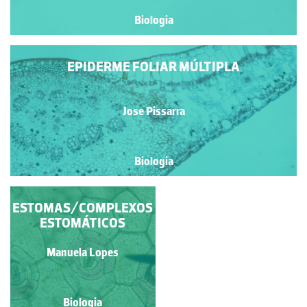
Biologia
EPIDERME FOLIAR MÚLTIPLA
Jose Pissarra
Biologia
ESTOMAS/COMPLEXOS
CEBOLA ROXA
ESTOMÁTICOS
Isabel Cruz Viegas Santos
Manuela Lopes
Biologia
Biologia