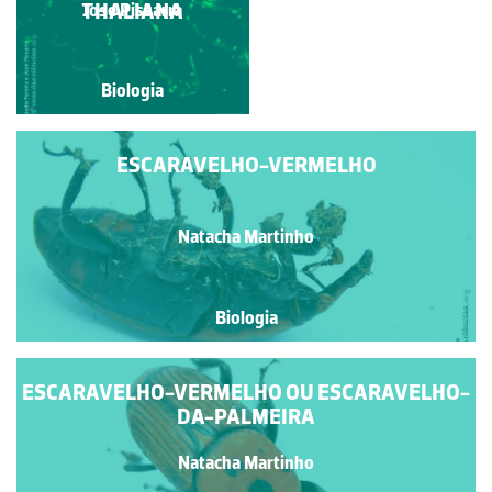
THALIANA
Ana Antunes
Jose Pissarra
Biologia
Biologia
ESCARAVELHO-VERMELHO
Natacha Martinho
Biologia
ESCARAVELHO-VERMELHO OU ESCARAVELHO-
DA-PALMEIRA
Natacha Martinho