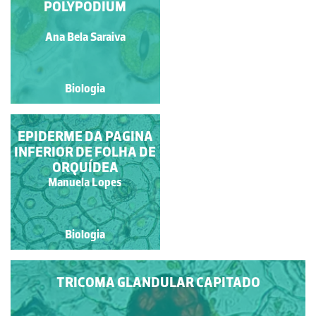
EPIDERME FOLIAR
POLYPODIUM
Manuela Lopes
Ana Bela Saraiva
Biologia
Biologia
EPIDERME DA PAGINA
EPIDERME FOLIAR,
INFERIOR DE FOLHA DE
ESTOMAS E
TRICOMAS
ORQUÍDEA
Jose Pissarra
Manuela Lopes
Biologia
Biologia
TRICOMA GLANDULAR CAPITADO