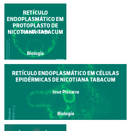
COMPLEXO DE GOLGI
RETÍCULO
ENDOPLASMÁTICO EM
EM CÉLULAS
EPIDÉRMICAS DE
PROTOPLASTO DE
NICOTIANA TABACUM
NICOTIANA TABACUM
Jose Pissarra
Jose Pissarra
Biologia
Biologia
RETÍCULO ENDOPLASMÁTICO EM CÉLULAS
EPIDÉRMICAS DE NICOTIANA TABACUM
Jose Pissarra
Biologia