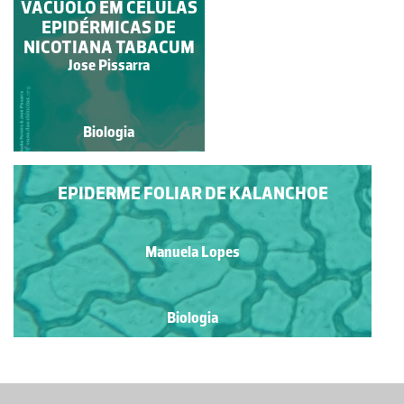
PAREDE CELULAR EM
VACÚOLO EM CÉLULAS
EPIDÉRMICAS DE
CÉLULAS
NICOTIANA TABACUM
EPIDÉRMICAS DE
NICOTIANA TABACUM
Jose Pissarra
Jose Pissarra
Biologia
Biologia
EPIDERME FOLIAR DE KALANCHOE
Manuela Lopes
Biologia