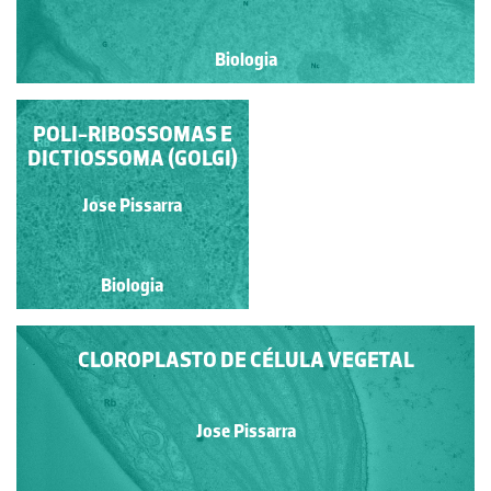
Biologia
POLI-RIBOSSOMAS E
CLOROPLASTO E
COMPLEXO DE GOLGI
DICTIOSSOMA (GOLGI)
Jose Pissarra
Jose Pissarra
Biologia
Biologia
CLOROPLASTO DE CÉLULA VEGETAL
Jose Pissarra