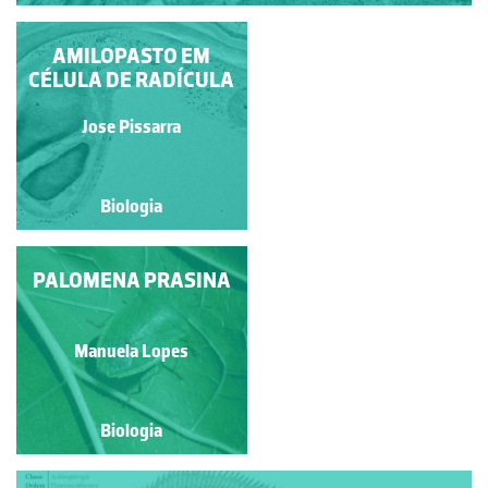
COMPLEXO DE GOLGI
AMILOPASTO EM
E REDE TRANS-GOLGI
CÉLULA DE RADÍCULA
Jose Pissarra
Jose Pissarra
Biologia
Biologia
PALOMENA PRASINA
AMILOPASTO EM
CÉLULA DE RADÍCULA
Jose Pissarra
Manuela Lopes
Biologia
Biologia