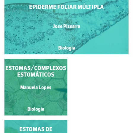
EPIDERME FOLIAR MÚLTIPLA
Jose Pissarra
Biologia
ESTOMAS/COMPLEXOS
CEBOLA ROXA
ESTOMÁTICOS
Isabel Cruz Viegas Santos
Manuela Lopes
Biologia
Biologia
TRICOMAS EM
ESTOMAS DE