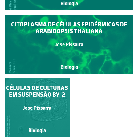
Biologia
CITOPLASMA DE CÉLULAS EPIDÉRMICAS DE
ARABIDOPSIS THALIANA
Jose Pissarra
Biologia
CÉLULAS DE CULTURAS
COMPLEXO DE GOLGI
EM CÉLULAS BY-2 EM
EM SUSPENSÃO BY-2
CULTURA EM
SUSPENSÃO
Jose Pissarra
Jose Pissarra
Biologia
Biologia