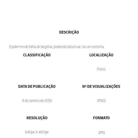
DESCRIÇÃO
Epiderme de folha de begónia, podendo observar-se um estoma.
CLASSIFICAÇÃO
LOCALIZAÇÃO
Porto
DATA DE PUBLICAÇÃO
Nº DE VISUALIZAÇÕES
4 de Janeiro de 2016
4560
RESOLUÇÃO
FORMATO
640px X 480px
.jpeg