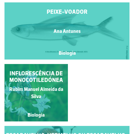
PEIXE-VOADOR
Ana Antunes
Biologia
INFLORESCÊNCIA DE
ESCARAVELHO-
MONOCOTILEDÓNEA
VERMELHO
Rubim Manuel Almeida da
Natacha Martinho
Silva
Biologia
Biologia