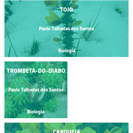
TOJO
Paulo Talhadas dos Santos
Biologia
TROMBETA-DO-DIABO
COUVE-MARINHA
Paulo Talhadas dos Santos
Paulo Talhadas dos Santos
Biologia
Biologia
CARQUEJA