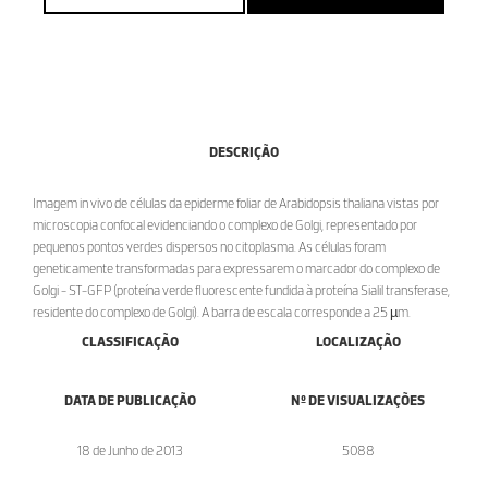
DESCRIÇÃO
Imagem in vivo de células da epiderme foliar de Arabidopsis thaliana vistas por
microscopia confocal evidenciando o complexo de Golgi, representado por
pequenos pontos verdes dispersos no citoplasma. As células foram
geneticamente transformadas para expressarem o marcador do complexo de
Golgi - ST-GFP (proteína verde fluorescente fundida à proteína Sialil transferase,
residente do complexo de Golgi). A barra de escala corresponde a 25 µm.
CLASSIFICAÇÃO
LOCALIZAÇÃO
DATA DE PUBLICAÇÃO
Nº DE VISUALIZAÇÕES
18 de Junho de 2013
5088