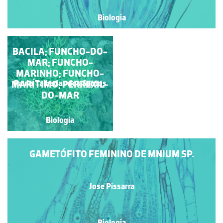
Biologia
BACILA; FUNCHO-DO-
ANTERÍDIOS DE
POLYTRICHUM SP.
MAR; FUNCHO-
MARINHO; FUNCHO-
MARÍTIMO; PERREXIL-
Paulo Talhadas dos Santos
Jose Pissarra
DO-MAR
Biologia
Biologia
GAMETÓFITO FEMININO DE MNIUM SP.
Jose Pissarra
Biologia