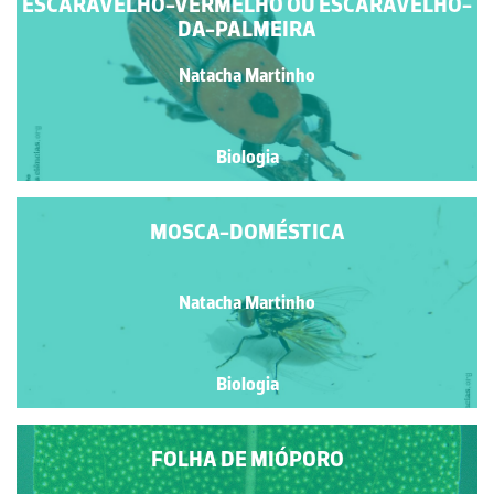
ESCARAVELHO-VERMELHO OU ESCARAVELHO-
DA-PALMEIRA
Natacha Martinho
Biologia
MOSCA-DOMÉSTICA
Natacha Martinho
Biologia
FOLHA DE MIÓPORO