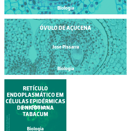
Biologia
ÓVULO DE AÇUCENA
Jose Pissarra
Biologia
ÓVARIO DE AÇUCENA
RETÍCULO
ENDOPLASMÁTICO EM
EM SECÇÃO
CÉLULAS EPIDÉRMICAS
TRANSVERSAL
DE NICOTIANA
Jose Pissarra
Jose Pissarra
TABACUM
Biologia
Biologia